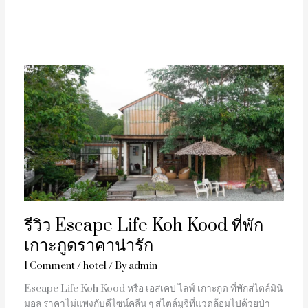
รีวิว
Escape
Life
Koh
Kood
ที่พัก
เกาะ
กูด
ราคา
น่า
รีวิว Escape Life Koh Kood ที่พัก
รัก
เกาะกูดราคาน่ารัก
1 Comment
/
hotel
/ By
admin
Escape Life Koh Kood หรือ เอสเคป ไลฟ์ เกาะกูด ที่พักสไตล์มินิ
มอล ราคาไม่แพงกับดีไซน์คลีน ๆ สไตล์มูจิที่แวดล้อมไปด้วยป่า