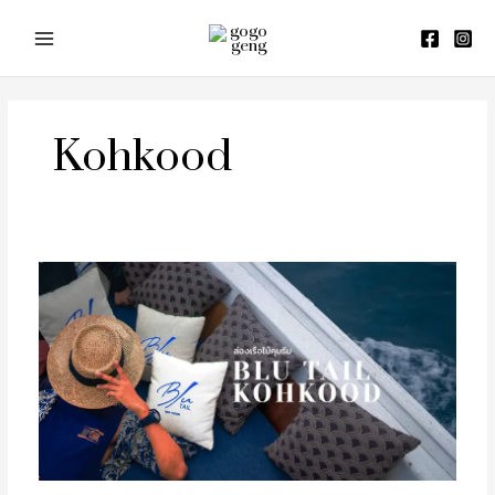
Skip
to
content
Kohkood
รีวิว
Blu
Tail
Koh
Kood