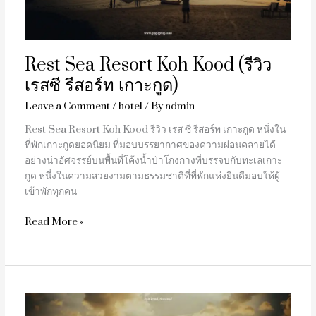
เรส
ซี
รีสอร์ท
เกาะ
Rest Sea Resort Koh Kood (รีวิว
กูด)
เรสซี รีสอร์ท เกาะกูด)
Leave a Comment
/
hotel
/ By
admin
Rest Sea Resort Koh Kood รีวิว เรส ซี รีสอร์ท เกาะกูด หนึ่งใน
ที่พักเกาะกูดยอดนิยม ที่มอบบรรยากาศของความผ่อนคลายได้
อย่างน่าอัศจรรย์บนพื้นที่โค้งน้ำป่าโกงกางที่บรรจบกับทะเลเกาะ
กูด หนึ่งในความสวยงามตามธรรมชาติที่ที่พักแห่งยินดีมอบให้ผู้
เข้าพักทุกคน
Read More »
To
The