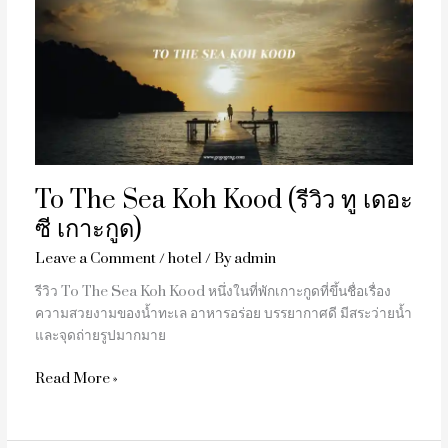
Sea
Koh
Kood
(รีวิว
ทู
เดอะ
ซี
เกาะ
To The Sea Koh Kood (รีวิว ทู เดอะ
กูด)
ซี เกาะกูด)
Leave a Comment
/
hotel
/ By
admin
รีวิว To The Sea Koh Kood หนึ่งในที่พักเกาะกูดที่ขึ้นชื่อเรื่อง
ความสวยงามของน้ำทะเล อาหารอร่อย บรรยากาศดี มีสระว่ายน้ำ
และจุดถ่ายรูปมากมาย
Read More »