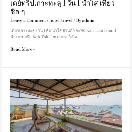
เดย์ทริปเกาะทะลุ 1 วัน 1 น้ำใส เที่ยว
ชิล
ๆ
ชิล ๆ
Leave a Comment
/
hotel
,
travel
/ By
admin
เที่ยวเกาะทะลุ 1 วัน 1 คืน น้ำใส ส่วนตัว จะพัก Koh Talu Island
Resort หรือ Koh Talu Onshore ก็เลิศ
Read More »
รวม
ที่
เที่ยว
สัตหีบ
แนะนำ
ที่พัก
สัตหีบ
น่า