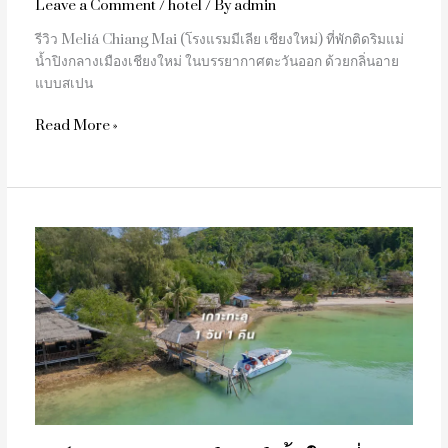
Leave a Comment
/
hotel
/ By
admin
รีวิว Meliá Chiang Mai (โรงแรมมีเลีย เชียงใหม่) ที่พักติดริมแม่
น้ำปิงกลางเมืองเชียงใหม่ ในบรรยากาศตะวันออก ด้วยกลิ่นอาย
แบบสเปน
Read More »
เดย์
ทริป
เกาะ
ทะลุ
1
วัน
1
น้ำ
ใส
เที่ยว