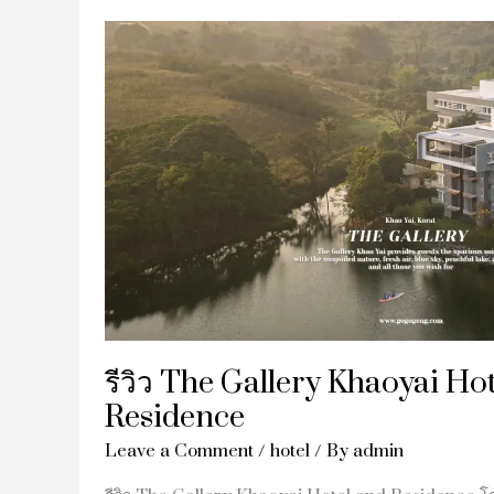
รีวิว
The
Gallery
Khaoyai
Hotel
and
Residence
รีวิว The Gallery Khaoyai Ho
Residence
Leave a Comment
/
hotel
/ By
admin