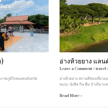
มาร์ค
สาย
ชิล
เมือง
โคราช
ม)
อ่างห้วยยาง แลน
Leave a Comment
/
travel
มภาคภูมิใจของคนจังหวัด
อ่างห้วยยาง สถานที่ท่องเที่ย
พบปะ นั่งชิล กิน ดื่ม บ้างก็มาแค
Read More »