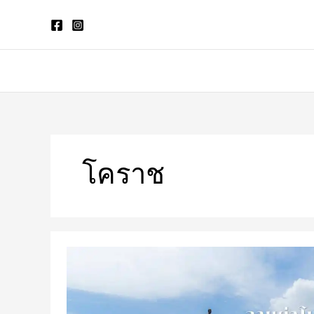
Skip
to
content
โคราช
อนุสาวรีย์
ท้าว
สุร
นารี