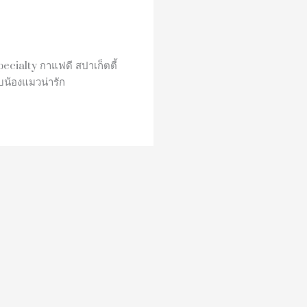
pecialty กาแฟดี สปาเก็ตตี้
น้องแมวน่ารัก