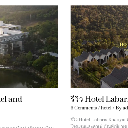
รีวิว
Hotel
Labaris
Khaoyai
(ลา
บา
ริส
เขา
ใหญ่)
tel and
รีวิว Hotel Laba
6 Comments
/
hotel
/ By
ad
รีวิว Hotel Labaris Khaoyai ท
โรงแรมและคาเฟ่ เป็นที่เที่ยว