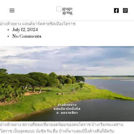
Skip
to
content
อ่างห้วยยาง แลนด์มาร์คสายชิลเมืองโคราช
July 12, 2024
No Comments
อ่างห้วยยาง สถานที่ท่องเที่ยวยอดนิยมของคนโคราช บ้างเรียกทะเลสาบ
โคราช เป็นจุดพบปะ นั่งชิล กิน ดื่ม บ้างก็มาแคมป์ปิ้งค้างคืนก็มีครับ