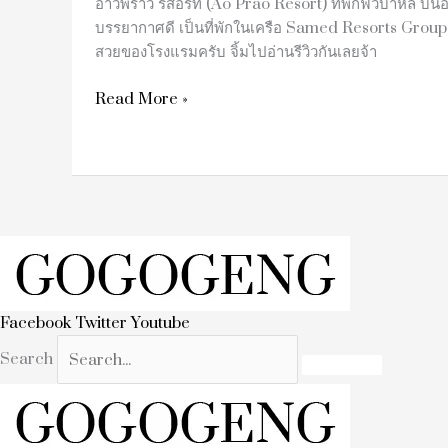
อ่าวพร้าว รีสอร์ท (Ao Prao Resort) ที่พักฟิวบาหลี บนอ
บรรยากาศดี เป็นที่พักในเครือ Samed Resorts Group 
สวยของโรงแรมครับ จิ้มไปอ่านรีวิวกันเลยจ้า
Read More »
Facebook
Twitter
Youtube
Search