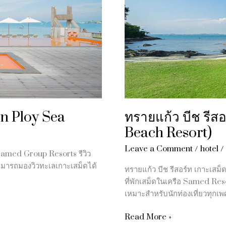
เกาะ
เสม็ด
รีวิว
(Sai
Kaew
Beach
Resort)
an Ploy Sea
ทรายแก้ว บีช รีสอ
Beach Resort)
Leave a Comment
/
hotel
/
 Samed Group Resorts รีวิว
่สามารถมองวิวทะเลเกาะเสม็ดได้
ทรายแก้ว บีช รีสอร์ท เกาะเส
ที่พักเสม็ดในเครือ Samed Reso
เหมาะสำหรับนักท่องเที่ยวทุกเพ
Read More »