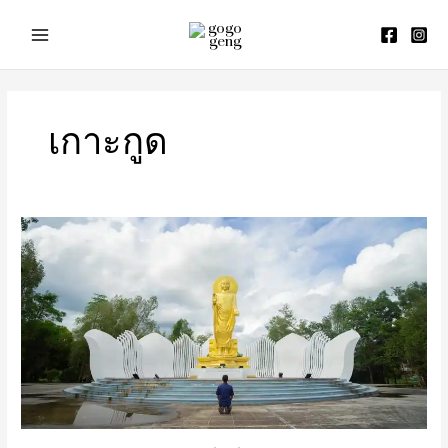
Skip
to
content
เกาะกูด
พุทธ
มณฑล
ตราด
ที่
เที่ยว
ตราด
ถ่าย
รูป
สวย
มาก