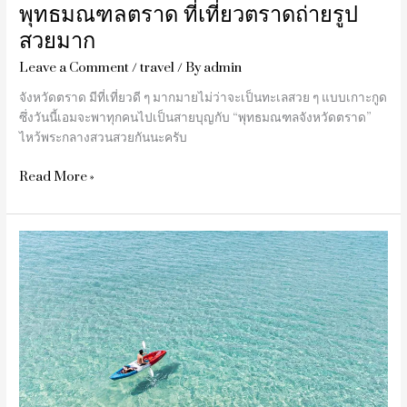
พุทธมณฑลตราด ที่เที่ยวตราดถ่ายรูป
สวยมาก
Leave a Comment
/
travel
/ By
admin
จังหวัดตราด มีที่เที่ยวดี ๆ มากมายไม่ว่าจะเป็นทะเลสวย ๆ แบบเกาะกูด
ซึ่งวันนี้เอมจะพาทุกคนไปเป็นสายบุญกับ “พุทธมณฑลจังหวัดตราด”
ไหว้พระกลางสวนสวยกันนะครับ
Read More »
Koh
Kood
Paradise
Beach
Resort
รีวิว
เกาะ
กูด
พาราไดซ์