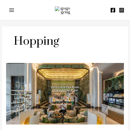
Skip
to
content
Hopping
Oort
Cloud
Tea
Room
ห้อง
ชา
และ
คาเฟ่
พัทยา