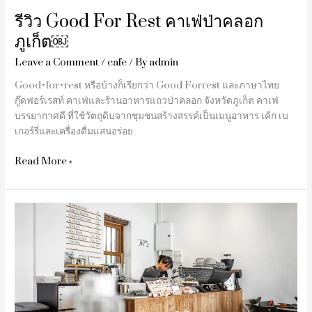
รีวิว Good For Rest คาเฟ่ป่าคลอก
ภูเก็ต￼
Leave a Comment
/
cafe
/ By
admin
Good•for•rest หรือบ้างก็เรียกว่า Good Forrest และภาษาไทย
กู๊ดฟอร์เรสท์ คาเฟ่และร้านอาหารแถวป่าคลอก จังหวัดภูเก็ต คาเฟ่
บรรยากาศดี ที่ใช้วัตถุดิบจากชุมชนสร้างสรรค์เป็นเมนูอาหาร เค้ก เบ
เกอร์รี่และเครื่องดื่มแสนอร่อย
Read More »
รีวิว
คาเฟ่
นครพนม
76A
The
Space