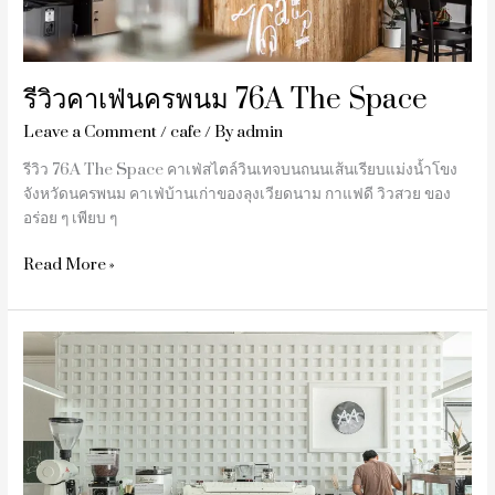
รีวิวคาเฟ่นครพนม 76A The Space
Leave a Comment
/
cafe
/ By
admin
รีวิว 76A The Space คาเฟ่สไตล์วินเทจบนถนนเส้นเรียบแม่งน้ำโขง
จังหวัดนครพนม คาเฟ่บ้านเก่าของลุงเวียดนาม กาแฟดี วิวสวย ของ
อร่อย ๆ เพียบ ๆ
Read More »
รีวิว
Mama
don’t
like
espresso
bar
&