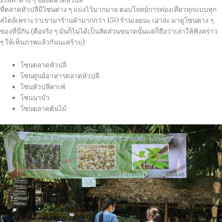
Zone ต่าง ๆ ของตลาดหัวปลี
ที่ตลาดหัวปลีมีโซนต่าง ๆ แบ่งไว้มากมาย ตอบโจทย์การท่องเที่ยวทุกแบบทุก
สไตล์เพราะว่าเขามาร้านค้ามากกว่า
150
ร้านเลยนะ เอาล่ะ มาดูโซนต่าง ๆ
ของที่นี่กัน
(
คือจริง ๆ มันก็ไม่ได้เป็นสัดส่วนขนาดนั้นแต่ก็ถือว่าเล่าให้ฟังคร่าว
ๆ ให้เห็นภาพแล้วกันนะคร้าบ
)
โซนตลาดหัวปลี
โซนศูนย์อาหารตลาดหัวปลี
โซนหัวปลีคาเฟ่
โซนนาบัว
โซนตลาดต้นไม้