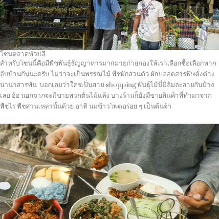
โซนตลาดหัวปลี
สำหรับโซนนี้คือมีพืชพันธุ์ธัญญาหารมากมายก่ายกองให้เราเลือกซื้อเลือกหาก
ลับบ้านกันนะครับ ไม่ว่าจะเป็นพรรณไม้ พืชผักสวนตัว ผักปลอดสารพิษตั่งต่าง
นานาสารพัน
บอกเลยว่าใครเป็นสาย
shopping
พันธุ์ไม้นี่มีล้มละลายกันบ้าง
เลย อ้อ นอกจากจะมีขายพวกต้นไม้แล้ง บางร้านก็ยังมีขายสินค้าที่ทำมาจาก
พืชไร พืชสวนเหล่านั้นด้วย อาทิ นมข้าวโพดอร่อย ๆ เป็นต้นจ้า