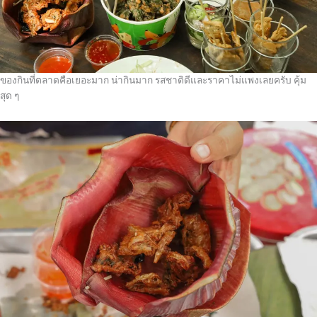
ของกินที่ตลาดคือเยอะมาก น่ากินมาก รสชาติดีและราคาไม่แพงเลยครับ คุ้ม
สุด ๆ