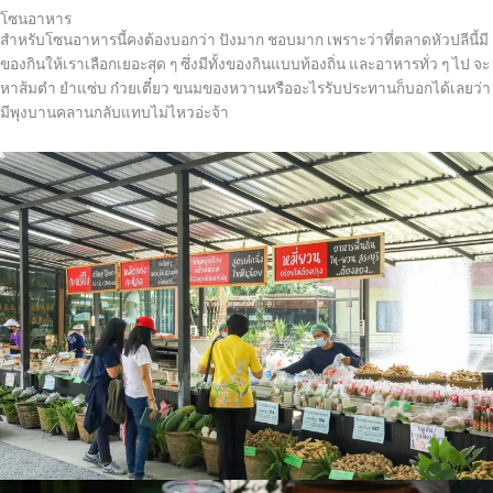
โซนอาหาร
สำหรับโซนอาหารนี้คงต้องบอกว่า ปังมาก ชอบมาก เพราะว่าที่ตลาดหัวปลีนี้มี
ของกินให้เราเลือกเยอะสุด ๆ ซึ่งมีทั้งของกินแบบท้องถิ่น และอาหารทั่ว ๆ ไป จะ
หาส้มตำ ยำแซ่บ ก๋วยเตี๋ยว ขนมของหวานหรืออะไรรับประทานก็บอกได้เลยว่า
มีพุงบานคลานกลับแทบไม่ไหวอ่ะจ้า