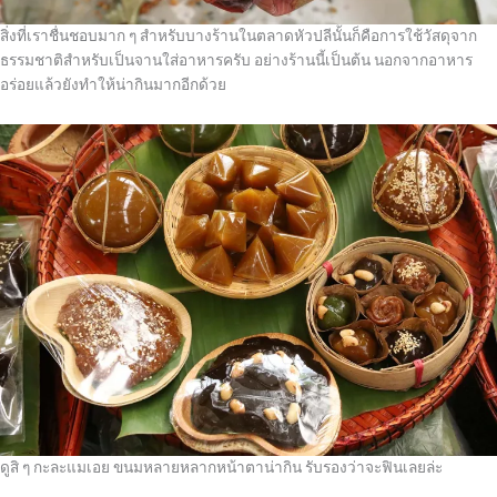
สิ่งที่เราชื่นชอบมาก ๆ สำหรับบางร้านในตลาดหัวปลีนั้นก็คือการใช้วัสดุจาก
ธรรมชาติสำหรับเป็นจานใส่อาหารครับ อย่างร้านนี้เป็นต้น นอกจากอาหาร
อร่อยแล้วยังทำให้น่ากินมากอีกด้วย
ดูสิ ๆ กะละแมเอย ขนมหลายหลากหน้าตาน่ากิน รับรองว่าจะฟินเลยล่ะ