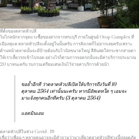
ที่ตั้งของตลาดหัวปลี
ไม่ไกลนักจากจุดแวะซื้อของฝากจากสระบุรี ภายในศูนย์
Otop Complex
ที่
เมืองพุแค ตลาดหัวปลีจะตั้งอยู่ในนั้นครับ การสังเกตก็ไม่ยากเลยครับเพราะ
ด้านหน้าตลาดนั้นจะมีป้ายต้อนรับไวนิลขนาดใหญ่ สีสันสดใสกระชากสายตา
ให้เราเลี้ยวรถเข้าไปจอด อย่างไรก็ตามการจอดรถนั้นจะมีค่าบริการประมาณ
20
บาทนะครับ รบกวนเตรียมเศษเงินไว้จ่ายค่าบริการด้วยน้า
ขอย้ำอีกที ว่าตลาดหัวปลีเปิดให้บริการถึงวันที่ 10
ตุลาคม 2564 เท่านั้นนะครับ หากมีอัพเดทใด ๆ เอมจะ
มาแจ้งทุกคนอีกทีครับ (3 ตุลาคม 2564)
แอดมินเอม
ตลาดหัวปลีในช่วง Covid - 19
เชื่อว่าเพื่อน ๆ หลายคนอาจจะมีคำถามว่ามาเที่ยวตลาดหัวปลีช่วงนี้ปลอดภัย