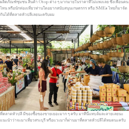
ผลิตภัณฑ์ชุมชน สินค้า
Otop
ต่าง ๆ มากมายในราคาที่ไม่แพงเลย ซึ่งเพื่อนคน
ไทน หรือนักท่องเที่ยวท่านใดอยากสนับสนุนเกษตรกร หรือ
SMEs
ไทยก็มาจัด
กันได้ที่ตลาดหัวปลีเลยนะครับผม
ที่ตลาดหัวปลี มีของซื้อของขายเยอะมาก ๆ ครับ มาทีนี่แทบล้มละลายเลยนะ
แนะนำว่าจะมาเที่ยวสระบุรี หรือแวะมาก็ผ่านมาที่ตลาดหัวปลีได้หมดนะครับ