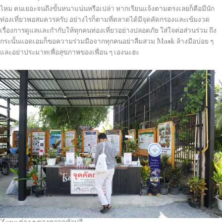
ไหม คนเยอะจนถึงขั้นหนาแน่นหรือเปล่า หากเรียนแจ้งตามตรงเลยก็คือมีนัก
ท่องเที่ยวพอสมควรครับ อย่างไรก็ตามที่ตลาดได้มีจุดคัดกรองและเข้มงวด
เรื่องการดูแลและกำกับให้ทุกคนท่องเที่ยวอย่างปลอดภัย ใส่ใจต่อส่วนร่วม ถึง
กระนั้นแอดเอมก็ขอความร่วมมือจากทุกคนอย่าลืมสวม
Mask
ล้างมือบ่อย ๆ
และอย่าประมาทเพื่อสุขภาพของเพื่อน ๆ เองนะฮะ