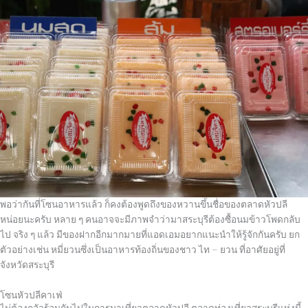
พอว่ากันที่โซนอาหารแล้ว ก็คงต้องพูดถึงของหวานขึ้นชื่อของตลาดหัวปลี
หน่อยนะครับ หลาย ๆ คนอาจจะมีภาพจำว่ามาสระบุรีต้องซื้อนมข้าวโพดกลับ
ไป จริง ๆ แล้ว มีของฝากอีกมากมายที่แอดเอมอยากแนะนำให้รู้จักกันครับ ยก
ตัวอย่างเช่น หมี่ยวนซึ่งเป็นอาหารท้องถิ่นของชาว ไท
–
ยวน ที่อาศัยอยู่ที่
จังหวัดสระบุรี
โซนหัวปลีคาเฟ่