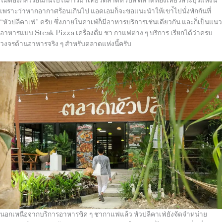
ไม่ต้องกลัวร้อนกันไปในการมาเที่ยวตลาดหัวปลี ตลาดท่องเที่ยวสระบุรีแห่งนี้
เพราะว่าหากอากาศร้อนเกินไป แอดเอมก็จะขอแนะนำให้เขา้ไปนั่งพักกันที่
“
หัวปลีคาเฟ่
”
ครับ ซึ่งภายในคาเฟ่ก็มีอาหารบริการเช่นเดียวกัน และก็เป็นแนว
อาหารแบบ
Steak Pizza
เครื่องดื่ม ชา กาแฟต่าง ๆ บริการ เรียกได้ว่าครบ
วงจรด้านอาหารจริง ๆ สำหรับตลาดแห่งนี้ครับ
นอกเหนือจากบริการอาหารชิค ๆ ชากาแฟแล้ว หัวปลีคาเฟ่ยังจัดจำหน่าย