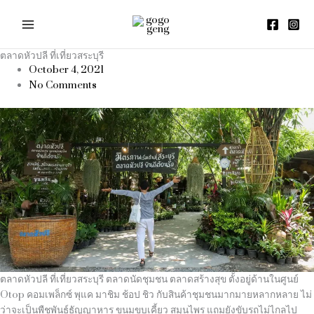
Skip
to
content
ตลาดหัวปลี ที่เที่ยวสระบุรี
October 4, 2021
No Comments
ตลาดหัวปลี ที่เที่ยวสระบุรี ตลาดนัดชุมชน ตลาดสร้างสุข ตั้งอยู่ด้านในศูนย์
Otop คอมเพล็กซ์ พุแค มาชิม ช้อป ชิว กับสินค้าชุมชนมากมายหลากหลาย ไม่
ว่าจะเป็นพืชพันธ์ธัญญาหาร ขนมขบเคี้ยว สมุนไพร แถมยังขับรถไม่ไกลไป