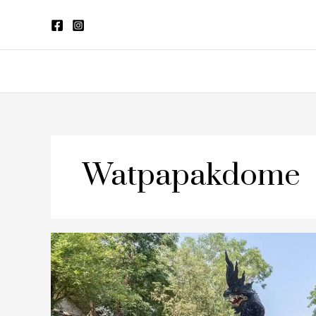
Skip
to
content
Watpapakdome
วัด
ป่า
ปาก
โดม
ที่