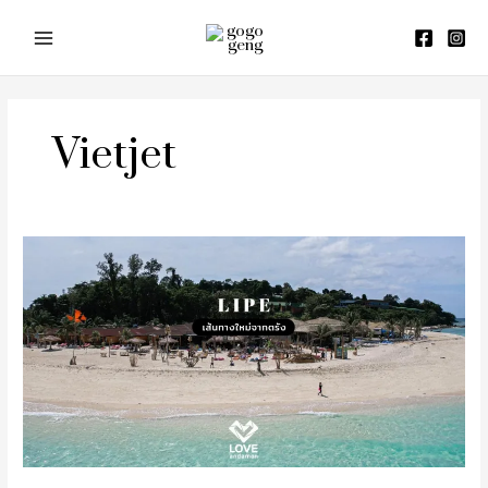
Skip
to
content
Vietjet
รีวิว
ทริป
เกาะ
หลี
เป๊ะ
เส้น
ทาง
ใหม่
จาก
เมือง
ตรัง