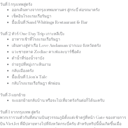
วันที่ 1 กรุงเทพสู่ตรัง
ออกเดินทางจากกรุงเทพมหานคร สู่กระบี่ ต่อรถมาตรัง
เช็คอินโรงแรมเรือรัษฎา
มื้อเย็นที่
Sand Whitings Restaurant & Bar
วันที่ 2 ทัวร์ One Day Trip เกาะหลีเป๊ะ
อาหารเช้าที่โรงแรมเรือรัษฎา
เดินทางสู่ท่าเรือ
Love Andaman
ปากเมง จังหวัดตรัง
แวะชายหาด
Zodiac
คาเฟ่และบาร์ชื่อดัง
ดำน้ำที่ร่องน้ำจาบัง
ถ่ายรูปที่หมู่เกาะหินงาม
กลับเมืองตรัง
มื้อเย็นที่
Lion’s Tale
กลับโรงแรมเรือรัษฎา พักผ่อน
วันที่ 3 แยกย้าย
จะแยกย้ายกลับบ้าน หรือจะไปเที่ยวตรังกันต่อก็ได้นะครับ
วันที่ 1 จากกรุงเทพ สู่ตรัง
พวกเรารวมตัวกันที่สนามบินสุวรรณภูมิตั้งแต่เช้าตรู่ที่หน้า
Gate
ของสายการ
บิน
VietJet
ที่มีปลายทางไปที่จังหวัดกระบี่ครับ สำหรับทริปนี้นั้นเกิดขึ้นเมื่อ