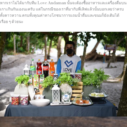
หากเราไม่ได้มากับทีม
Love Andaman
นั้นจะต้องซื้ออาหารและเครื่องดื่มบน
เกาะกินกันเองนะครับ แต่ในกรณีของเราที่มากับพี่เลิฟแล้วนั้นบอกเลยว่าครบ
ทั้งคาวหวาน ครบทั้งคุณค่าทางโภชนาการแถมน้ำดื่มและขนมก็ยังเติมได้
เรื่อย ๆ ด้วยนะ