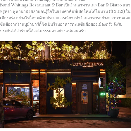
Sand Whitings Restaurant & Bar
เป็นร้านอาหารแนว
Bar & Bistro
แนว
หรูหรา ฟู่ฟ่าน่านั่งชิลกับคนรู้ใจในยามค่ำคืนที่เปิดใหม่ได้ไม่นาน
(
ปี
2021)
ใน
เมืองตรัง อย่างไรก็ตามด้วยประสบการณ์การทำร้านอาหารอย่างยาวนานและ
ขึ้นชื่อจากร้านปูม้าปาร์ตี้ซึ่งเป็นร้านอาหารทะเลขึ้นชื่อของเมืองตรัง จึงรับ
ประกันได้ว่าร้านนี้ต้องไม่ธรรมดาอย่างแน่นอนครับ