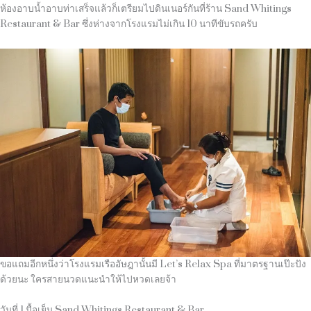
ห้องอาบน้ำอาบท่าเสร็จแล้วก็เตรียมไปดินเนอร์กันที่ร้าน
Sand Whitings
Restaurant & Bar
ซึ่งห่างจากโรงแรมไม่เกิน
10
นาทีขับรถครับ
ขอแถมอีกหนึ่งว่าโรงแรมเรืออัษฎานั้นมี Let’s Relax Spa ที่มาตรฐานเป๊ะปัง
ด้วยนะ ใครสายนวดแนะนำให้ไปหวดเลยจ้า
วันที่ 1 มื้อเย็น Sand Whitings Restaurant & Bar