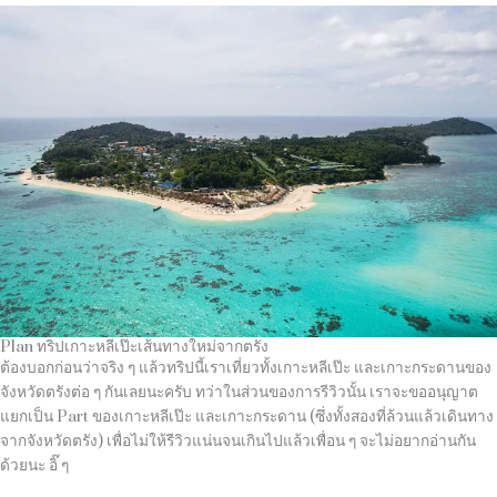
Plan ทริปเกาะหลีเป๊ะเส้นทางใหม่จากตรัง
ต้องบอกก่อนว่าจริง ๆ แล้วทริปนี้เราเที่ยวทั้งเกาะหลีเป๊ะ และเกาะกระดานของ
จังหวัดตรังต่อ ๆ กันเลยนะครับ ทว่าในส่วนของการรีวิวนั้น เราจะขออนุญาต
แยกเป็น
Part
ของเกาะหลีเป๊ะ และเกาะกระดาน
(
ซึ่งทั้งสองที่ล้วนแล้วเดินทาง
จากจังหวัดตรัง
)
เพื่อไม่ให้รีวิวแน่นจนเกินไปแล้วเพื่อน ๆ จะไม่อยากอ่านกัน
ด้วยนะ อิ๊ ๆ