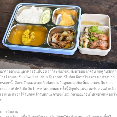
ยกตัวอย่างเมนูอาหารวันนี้ของเราก็จะมีแกงส้มซึ่งอร่อยมากครับ กินคู่กับผัดผัก
ไข่เจียวและ
Seafood
รสแซ่บ หลังจากนั้นก็ไปกินเค้กชาไทยอร่อย ๆ ล้างปาก
กระดกน้ำอัดลมสักสองสามแก้วก่อนจะคว้าลูกอมมากันเพิ่มความสดชื่น บอก
เลยว่า ทริปหลีเป๊ะ กับ
Love Andaman
ครั้งนี้มีจุกกันแน่นอนครับ ส่วนตัวแล้ว
เราแนะนำว่าให้รีบกินแล้วรีบพักนะครับจะได้มีเวลาย่อยก่อนไปเที่ยวกันต่อคร้า
บ
เกาะหินงาม
เอ่าล่ะ หลังจากที่หนังท้องตึงเราจะไม่ปล่อยให้หนังจาหย่อน รีบทะยานขึ้นเรือ