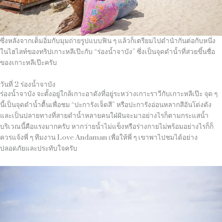
ซึ่งหลังจากเต็มอิ่มกับมุมถ่ายรูปแบบฟิน ๆ แล้วก็เตรียมไปดำนำกันต่อกับหนึ่ง
ในไฮไลท์ของทริปเกาะหลีเป๊ะกับ
“
ร่องน้ำจาบัง
”
ซึ่งเป็นจุดดำน้ำที่สวยขึ้นชื่อ
ของเกาะหลีเป๊ะครับ
วันที่ 2 ร่องน้ำจาบัง
ร่องน้ำจาบัง จะตั้งอยู่ใกล้เกาะอาดังที่อยู่ระหว่างเกาะราวีกับเกาะหลีเป๊ะ จุด ๆ
นี้เป็นจุดดำน้ำตื้นเพื่อชม
“
ปะการังเจ็ดสี
”
หรือปะการังอ่อนหลากสีอันโด่งดัง
และเป็นปลายทางที่สายดำน้ำหลายคนใฝ่ฝันจะมาอย่างไรก็ตามกระแสน้ำ
บริเวณนี้คือแรงมากครับ หากว่ายน้ำไม่แข็งหรือร่างกายไม่พร้อมอย่างไรก็ก็
ควรแจ้งพี่ ๆ ทีมงาน
Love Andaman
เพื่อให้พี่ ๆ เขาพาไปชมได้อย่าง
ปลอดภัยและประทับใจครับ