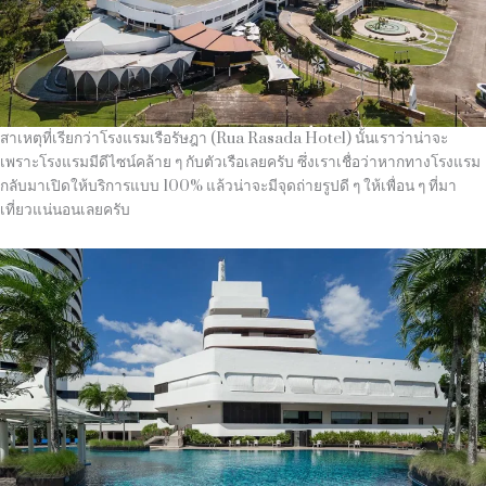
สาเหตุที่เรียกว่าโรงแรมเรือรัษฎา
(Rua Rasada Hotel)
นั้นเราว่าน่าจะ
เพราะโรงแรมมีดีไซน์คล้าย ๆ กับตัวเรือเลยครับ ซึ่งเราเชื่อว่าหากทางโรงแรม
กลับมาเปิดให้บริการแบบ
100%
แล้วน่าจะมีจุดถ่ายรูปดี ๆ ให้เพื่อน ๆ ที่มา
เที่ยวแน่นอนเลยครับ