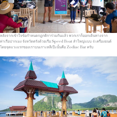
หลังจากเข้าใจข้อกำหนดกฎกติการ่วมกันแล้ว พวกเราก็ออกเดินทางจาก
ท่าเรือปากเมง จังหวัดตรังด้วยเรือ
Speed Boat
ลำใหญ่แบบ
4
เครื่องยนต์
โดยจุดแวะแรกของเราบนเกาะหลีเป๊ะนั้นคือ
Zodiac Bar ครับ