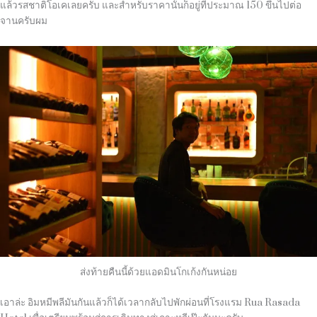
แล้วรสชาติโอเคเลยครับ และสำหรับราคานั้นก็อยู่ที่ประมาณ
150
ขึ้นไปต่อ
จานครับผม
ส่งท้ายคืนนี้ด้วยแอดมินโกเก้งกันหน่อย
เอาล่ะ อิมหมีพลีมันกันแล้วก็ได้เวลากลับไปพักผ่อนที่โรงแรม
Rua Rasada