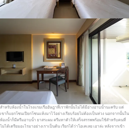
สำหรับห้องน้ำในโรงแรมเรืออัษฎาที่เราพักนั้นไม่ได้มีอ่างอาบน้ำนะครับ แต่
เขาก็แยกโซนเปียกโซนแห้งมาไว้อย่างเรียบร้อยไม่ต้องเป็นห่วง นอกจากนั้นใน
ห้องน้ำก็มีครีมอาบน้ำ ยาสระผม ครีมทาตัวให้เสร็จสรรพพร้อมใช้สำหรับคนที่
ไม่ได้เตรียมอะไรมาอย่างเราเป็นต้น เรียกได้ว่าโอเคเลย เอาล่ะ หลังจากเข้า