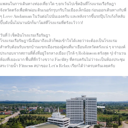
แพลนในการเดินทางท่องเที่ยวใด ๆ ยกเว้นไปเช็คอินที่โรงแรมเรือรัษฎา
จังหวัดตรังเพื่อพักผ่อน ดินเนอร์กรุบกริบในเมืองเล็กน้อย ก่อนออกเดินทางกับพี่
ๆ
Love Andaman
ในวันต่อไปนั่นเองครับ และหลังจากขึ้นรถปุ๊บโกเก้งก็หลับ
ปั๊บดังนั้นไม่นานนักก็มาโผล่ที่โรงแรมที่ตรังแว้ววว
!
วันที่ 1 เช็คอินโรงแรมเรือรัษฎา
โรงแรมเรือรัษฎานี่เมื่อมาถึงแล้วก็พอเข้าใจได้เลยว่าจะต้องเป็นโรงแรม
สำหรับต้อนรับแขกบ้านแขกเมืองของผู้คนที่มาเยือนจังหวัดตรังแน่ ๆ จากองค์
ประกอบจากสถานที่ตั้งที่อยู่ใจกลางเมือง
(
ใกล้ ๆ
Robinson
ตรังสุด ๆ
)
จำนวน
ห้องที่เยอะมาก พื้นที่ที่กว้างขวาง
Facility
ที่ครบครันไม่ว่าจะเป็นห้องประชุม
สระว่ายน้ำ
Fitness
สปาของ
Let’s Relax
เรียกได้ว่าครบครันเลยครับ