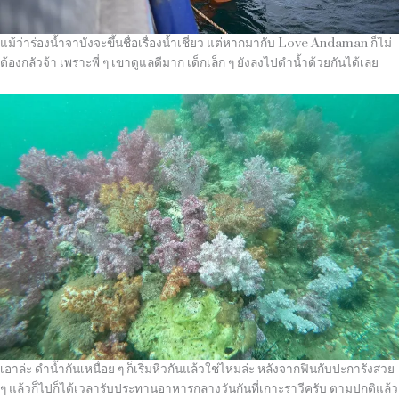
แม้ว่าร่องน้ำจาบังจะขึ้นชื่อเรื่องน้ำเชี่ยว แต่หากมากับ Love Andaman ก็ไม่
ต้องกลัวจ้า เพราะพี่ ๆ เขาดูแลดีมาก เด็กเล็ก ๆ ยังลงไปดำน้ำด้วยกันได้เลย
เอาล่ะ ดำน้ำกันเหนื่อย ๆ ก็เริ่มหิวกันแล้วใช่ไหมล่ะ หลังจากฟินกับปะการังสวย
ๆ แล้วก็ไปก็ได้เวลารับประทานอาหารกลางวันกันที่เกาะราวีครับ ตามปกติแล้ว