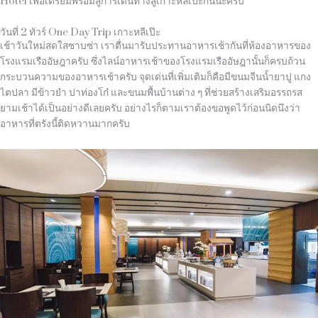
Hotel
เพื่อเตรียมพร้อมสู่การเดินทางสู่เกาะหลีเป๊ะกันนะครับ
วันที่ 2 ทัวร์ One Day Trip เกาะหลีเป๊ะ
เช้าวันใหม่สดใสซาบซ่า เราตื่นมารับประทานอาหารเช้ากันที่ห้องอาหารของ
โรงแรมเรืออัษฎาครับ ซึ่งไลน์อาหารเช้าของโรงแรมเรืออัษฎานั้นก็ครบถ้วน
กระบวนความของอาหารเช้าครับ จุดเด่นที่เพิ่มเติมก็คือมีขนมจีนน้ำยาปู แกง
ไตปลา มีข้าวยำ ปาท่องโก๋ และขนมพื้นบ้านต่าง ๆ ที่ช่วยสร้างเสริมอรรถรส
ยามเช้าได้เป็นอย่างดีเลยครับ อย่างไรก็ตามเราต้องขอพูดไว้ก่อนนิดนึงว่า
อาหารที่ตรังนี้ติดหวานมากครับ