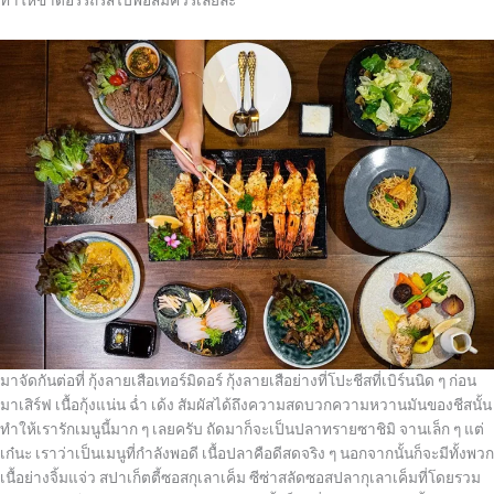
ทำให้ขาดอรรถรสไปพอสมควรเลยล่ะ
มาจัดกันต่อที่ กุ้งลายเสือเทอร์มิดอร์ กุ้งลายเสือย่างที่โปะชีสที่เบิร์นนิด ๆ ก่อน
มาเสิร์ฟ เนื้อกุ้งแน่น ฉ่ำ เด้ง สัมผัสได้ถึงความสดบวกความหวานมันของชีสนั้น
ทำให้เรารักเมนูนี้มาก ๆ เลยครับ ถัดมาก็จะเป็นปลาทรายซาชิมิ จานเล็ก ๆ แต่
เก๋นะ เราว่าเป็นเมนูที่กำลังพอดี เนื้อปลาคือดีสดจริง ๆ นอกจากนั้นก็จะมีทั้งพวก
เนื้อย่างจิ้มแจ่ว สปาเก็ตตี้ซอสกุเลาเค็ม ซีซ่าสลัดซอสปลากุเลาเค็มที่โดยรวม