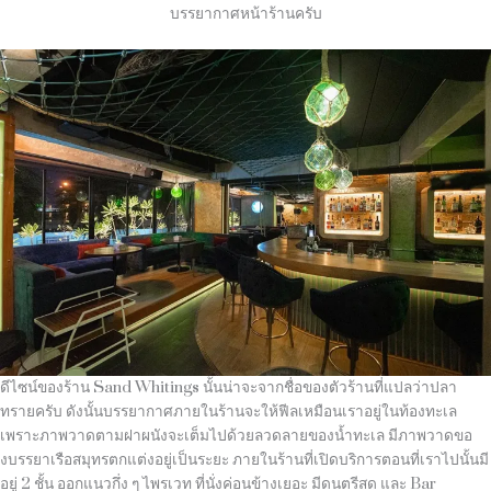
บรรยากาศหน้าร้านครับ
ดีไซน์ของร้าน
Sand Whitings
นั้นน่าจะจากชื่อของตัวร้านที่แปลว่าปลา
ทรายครับ ดังนั้นบรรยากาศภายในร้านจะให้ฟีลเหมือนเราอยู่ในท้องทะเล
เพราะภาพวาดตามฝาผนังจะเต็มไปด้วยลวดลายของน้ำทะเล มีภาพวาดขอ
งบรรยาเรือสมุทรตกแต่งอยู่เป็นระยะ ภายในร้านที่เปิดบริการตอนที่เราไปนั้นมี
อยู่
2
ชั้น ออกแนวกึ่ง ๆ ไพรเวท ที่นั่งค่อนข้างเยอะ มีดนตรีสด และ
Bar