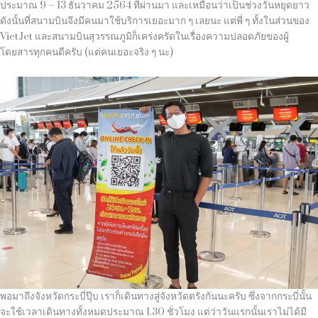
ประมาณ
9 – 13
ธันวาคม
2564
ที่ผ่านมา และเหมือนว่าเป็นช่วงวันหยุดยาว
ดังนั้นที่สนามบินจึงมีคนมาใช้บริการเยอะมาก ๆ เลยนะ แต่พี่ ๆ ทั้งในส่วนของ
VietJet
และสนามบินสุวรรณภูมิก็เคร่งครัดในเรื่องความปลอดภัยของผู้
โดยสารทุกคนดีครับ
(
แต่คนเยอะจริง ๆ นะ
)
พอมาถึงจังหวัดกระบี่ปุ๊บ เราก็เดินทางสู่จังหวัดตรังกันนะครับ ซึ่งจากกระบี่นั้น
จะใช้เวลาเดินทางทั้งหมดประมาณ
1.30
ชั่วโมง แต่ว่าวันแรกนั้นเราไม่ได้มี