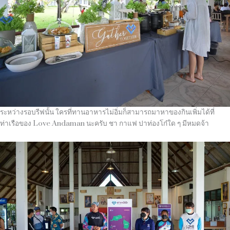
ระหว่างรอบรีฟนั้น ใครที่ทานอาหารไม่อิ่มก็สามารถมาหาของกินเพิ่มได้ที่
ท่าเรือของ Love Andaman นะครับ ชา กาแฟ ปาท่องโก๋ใด ๆ มีหมดจ้า