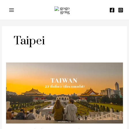
Skip
to
content
Taipei
รีวิว
รวม
ที่
เที่ยว
ไต้หวัน
(ที่
เรา
เคย
ไป)