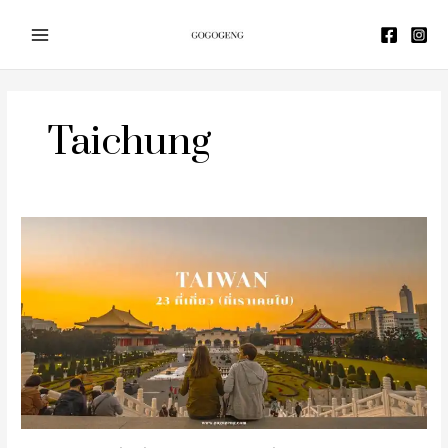
Skip
to
content
Taichung
รีวิว
รวม
ที่
เที่ยว
ไต้หวัน
(ที่
เรา
เคย
ไป)