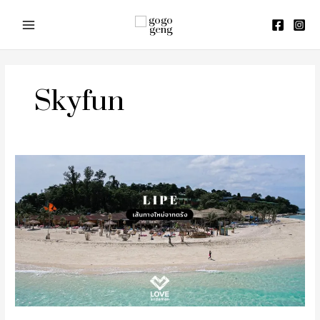
Skip
to
content
Skyfun
รีวิว
ทริป
เกาะ
หลี
เป๊ะ
เส้น
ทาง
ใหม่
จาก
เมือง
ตรัง