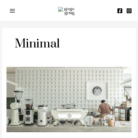
Skip
to
content
Minimal
รีวิว
Mama
don’t
like
espresso
bar
&
Bake
lab