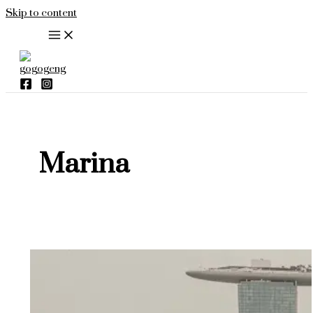
Skip to content
Marina