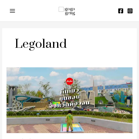
Skip
to
content
Legoland
รีวิว
ที่
เที่ยว
ชุน
ชอน
จัง
หวัด
คัง
วอน
ประเทศ
เกาหลีใต้