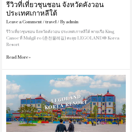
รีวิวที่เที่ยวชุนชอน จังหวัดคังวอน
ประเทศเกาหลีใต้
Leave a Comment
/
travel
/ By
admin
รีวิวเที่ยวชุนชอน จังหวัดคังวอน ประเทศเกาหลีใต้ พายเรือ King
Canoe ที่ Mulgil-ro (춘천물레길) ตะลุย LEGOLAND® Korea
Resort
Read More »
รีวิว
Legoland
เกาหลี
เมือง
ชุน
ชอน
จัง
หวัด
คัง