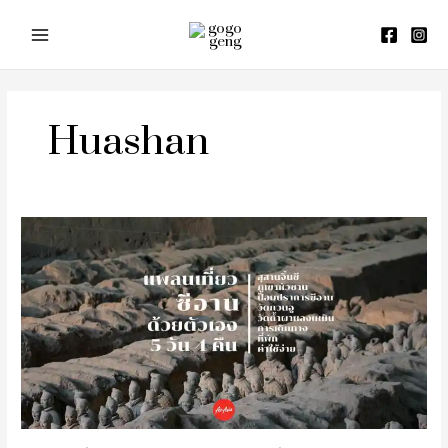
Skip
to
content
Huashan
รีวิว
เที่ยว
ซี
อาน
หัว
ซาน
ลั่ว
หยาง
5
วัน
4