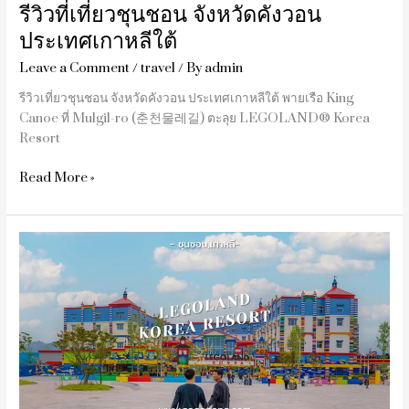
รีวิวที่เที่ยวชุนชอน จังหวัดคังวอน
ประเทศเกาหลีใต้
Leave a Comment
/
travel
/ By
admin
รีวิวเที่ยวชุนชอน จังหวัดคังวอน ประเทศเกาหลีใต้ พายเรือ King
Canoe ที่ Mulgil-ro (춘천물레길) ตะลุย LEGOLAND® Korea
Resort
Read More »
รีวิว
Legoland
เกาหลี
เมือง
ชุน
ชอน
จัง
หวัด
คัง