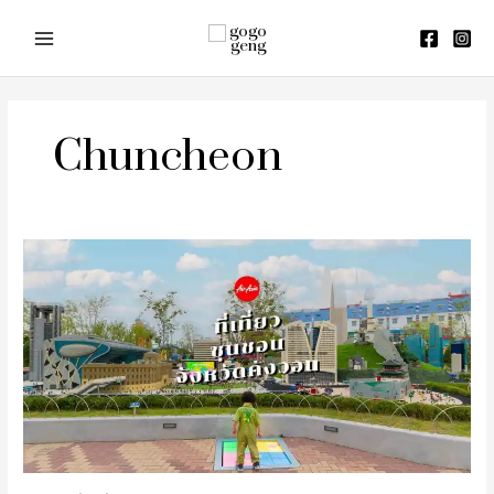
Skip
to
content
Chuncheon
รีวิว
ที่
เที่ยว
ชุน
ชอน
จัง
หวัด
คัง
วอน
ประเทศ
เกาหลีใต้