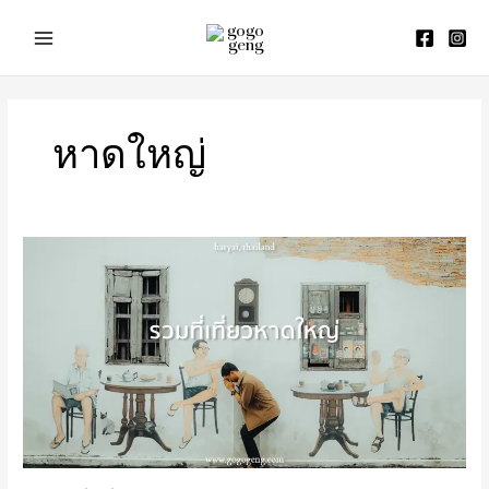
Skip
to
content
หาดใหญ่
รีวิว
ที่
เที่ยว
หาดใหญ่
3
วัน
2
คืน