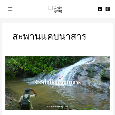
Skip
to
content
สะพานแคบนาสาร
รีวิว
ที่
เที่ยว
บ้านนาสาร
จังหวัด
สุราษฎร์ธานี