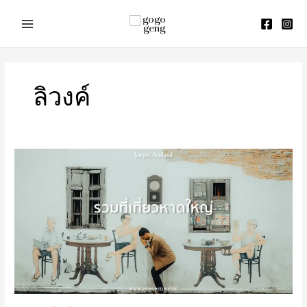
Skip
to
content
ลิวงค์
รีวิว
ที่
เที่ยว
หาดใหญ่
3
วัน
2
คืน