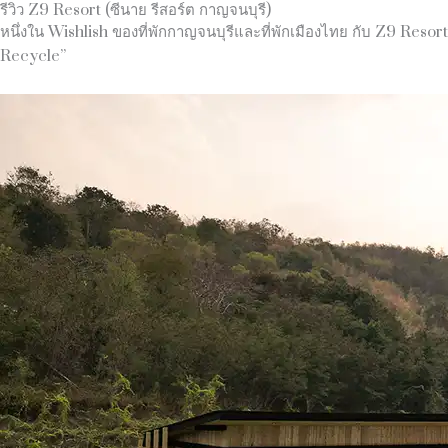
รีวิว Z9 Resort (ซีนาย รีสอร์ต กาญจนบุรี)
หนึ่งใน Wishlish ของที่พักกาญจนบุรีและที่พักเมืองไทย กับ Z9 Res
Recycle”