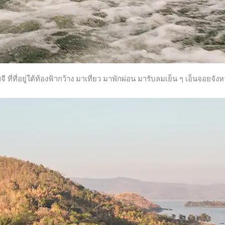
ี ที่ที่อยู่ใต้ท้องฟ้ากว้าง มาเที่ยว มาพักผ่อน มารับลมเย็น ๆ เอ็นจอยจั