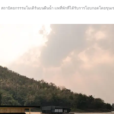
ort สถาปัตยกรรรมโมเดิร์นบนผืนน้ำ แพที่พักที่ได้รับการโอบกอดโดยขุ