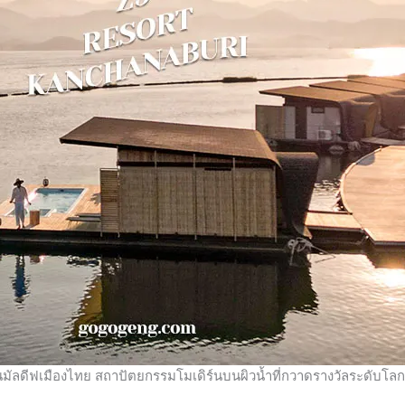
าเป็นมัลดีฟเมืองไทย สถาปัตยกรรมโมเดิร์นบนผิวน้ำที่กวาดรางวัลระดับโลก