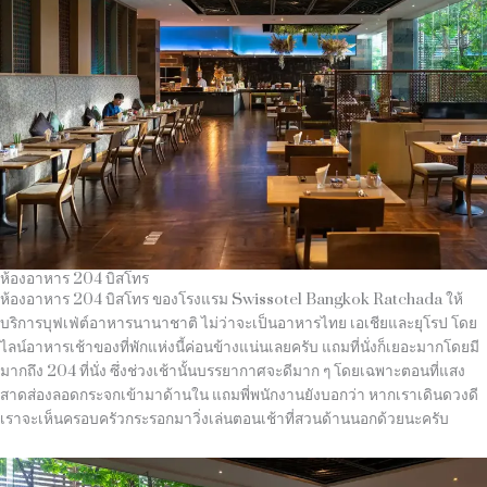
ห้องอาหาร 204 บิสโทร
ห้องอาหาร 204 บิสโทร ของโรงแรม Swissotel Bangkok Ratchada ให้
บริการบุฟเฟ่ต์อาหารนานาชาติ ไม่ว่าจะเป็นอาหารไทย เอเชียและยุโรป โดย
ไลน์อาหารเช้าของที่พักแห่งนี้ค่อนข้างแน่นเลยครับ แถมที่นั่งก็เยอะมากโดยมี
มากถึง 204 ที่นั่ง ซึ่งช่วงเช้านั้นบรรยากาศจะดีมาก ๆ โดยเฉพาะตอนที่แสง
สาดส่องลอดกระจกเข้ามาด้านใน แถมพี่พนักงานยังบอกว่า หากเราเดินดวงดี
เราจะเห็นครอบครัวกระรอกมาวิ่งเล่นตอนเช้าที่สวนด้านนอกด้วยนะครับ