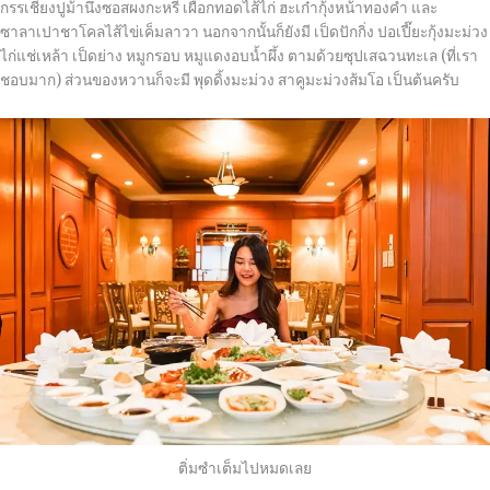
กรรเชียงปูม้านึ่งซอสผงกะหรี่ เผือกทอดไส้ไก่ ฮะเก๋ากุ้งหน้าทองคำ และ
ซาลาเปาชาโคลไส้ไข่เค็มลาวา นอกจากนั้นก็ยังมี เป็ดปักกิ่ง ปอเปี๊ยะกุ้งมะม่วง
ไก่แช่เหล้า เป็ดย่าง หมูกรอบ หมูแดงอบน้ำผึ้ง ตามด้วยซุปเสฉวนทะเล (ที่เรา
ชอบมาก) ส่วนของหวานก็จะมี พุดดิ้งมะม่วง สาคูมะม่วงส้มโอ เป็นต้นครับ
ติ่มซำเต็มไปหมดเลย