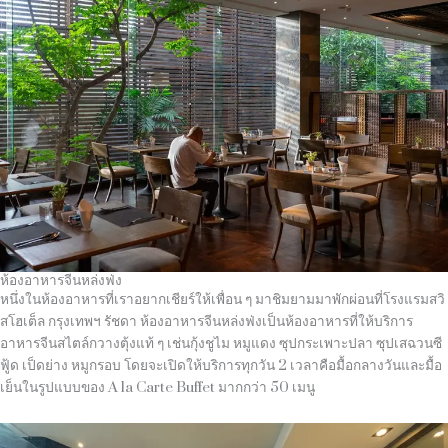
ห้องอาหารจีนหล่งฟ่ง
หนึ่งในห้องอาหารที่เราอยากเชียร์ให้เพื่อน ๆ มาชิมยามมาพักผ่อนที่โรงแรมสวิ
สโฮเต็ล กรุงเทพฯ รัชดา ห้องอาหารจีนหล่งฟ่งเป็นห้องอาหารที่ให้บริการ
อาหารจีนสไตล์กวางตุ้งแท้ ๆ เช่นกุ้งชูไม หมูแดง ซุปกระเพาะปลา ซุปเสฉวนซี
ฟู้ด เป็ดย่าง หมูกรอบ โดยจะเปิดให้บริการทุกวัน 2 เวลาคือมื้อกลางวันและมื้อ
เย็นในรูปแบบของ A la Carte Buffet มากกว่า 50 เมนู