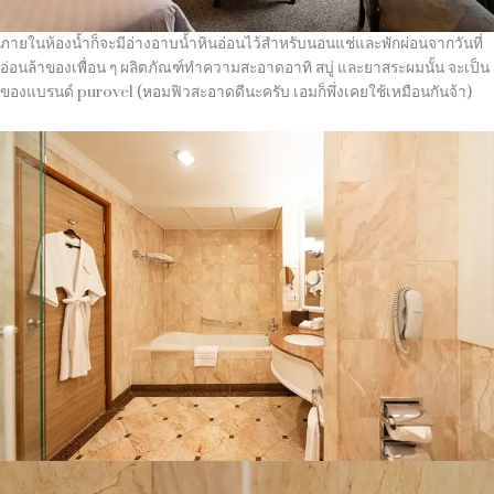
ภายในห้องน้ำก็จะมีอ่างอาบน้ำหินอ่อนไว้สำหรับนอนแช่และพักผ่อนจากวันที่
อ่อนล้าของเพื่อน ๆ ผลิตภัณฑ์ทำความสะอาดอาทิ สบู่ และยาสระผมนั้น จะเป็น
ของแบรนด์ purovel (หอมฟิวสะอาดดีนะครับ เอมก็พึ่งเคยใช้เหมือนกันจ้า)