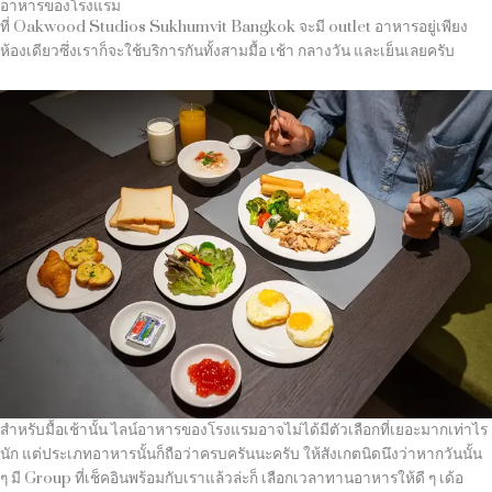
อาหารของโรงแรม
ที่ Oakwood Studios Sukhumvit Bangkok จะมี outlet อาหารอยู่เพียง
ห้องเดียวซึ่งเราก็จะใช้บริการกันทั้งสามมื้อ เช้า กลางวัน และเย็นเลยครับ
สำหรับมื้อเช้านั้น ไลน์อาหารของโรงแรมอาจไม่ได้มีตัวเลือกที่เยอะมากเท่าไร
นัก แต่ประเภทอาหารนั้นก็ถือว่าครบครันนะครับ ให้สังเกตนิดนึงว่าหากวันนั้น
ๆ มี Group ที่เช็คอินพร้อมกับเราแล้วล่ะก็ เลือกเวลาทานอาหารให้ดี ๆ เด้อ