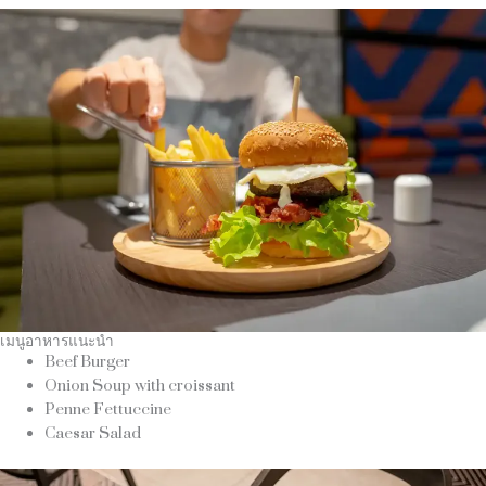
เมนูอาหารแนะนำ
Beef Burger
Onion Soup with croissant
Penne Fettuccine
Caesar Salad