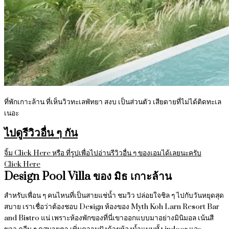
ที่พักเกาะล้าน ที่เห็นวิวทะเลพัทยา สงบ เป็นส่วนตัว เสียดายที่ไม่ได้ติดทะเล
เนอะ
ไปดูรีวิวอื่น ๆ กัน
จิ้ม Click Here หรือ ที่รูปเพื่อไปอ่านรีวิวอื่น ๆ ของเอมได้เลยนะครับ
Click Here
Design Pool Villa ของ มิธ เกาะล้าน
สำหรับเพื่อน ๆ คนไหนที่เป็นสายแช่น้ำ ชมวิว ปล่อยใจชิล ๆ ไปกับวันหยุดสุด
สบาย เราเชื่อว่าต้องชอบ Design ห้องของ Myth Koh Larn Resort Bar
and Bistro แน่ เพราะห้องพักของที่นี่เขาออกแบบมาอย่างมินิมอล เน้นสี