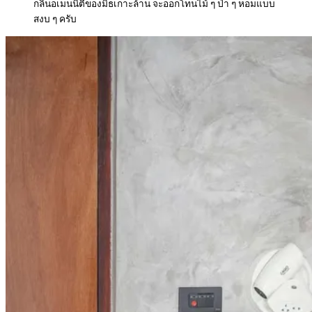
กลิ่นอเมนนิตี้ของมิธเกาะล้าน จะออกโทนไม้ ๆ ป่า ๆ หอมแบบ
สงบ ๆ ครับ