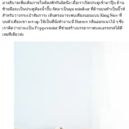
มาอธิบายเพิ่มเติมภายในห้องพักกันนิดนึง เมื่อเราเปิดประตูเข้ามาปุ๊บ ด้าน
ซ้ายมือจะเป็นประตูห้องน้ำปั๊บ ถัดมาเป็นมุม minibar ที่ด้านบนทำเป็นบิ๊วท์
สำหรับวางกระเป๋าสัมภาระ เดินตรงมาจะพบเตียงนอนแบบ King Size ที่
บนหัวเตียงเขา set up ให้เป็นที่นั่งทำงาน มี Burner กลิ่นออกแนวไม้ ๆ ซึ่ง
เราคิดว่าน่าจะเป็น Peppermint ที่ช่วยสร้างบรรยากาศและอรรถรสได้ดี
เลยทีเดียวล่ะ