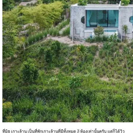
ที่มิธ เกาะล้าน เป็นที่พักเกาะล้านที่มีทั้งหมด 3 ห้องเท่านั้นครับ แต่ก็ได้วิว