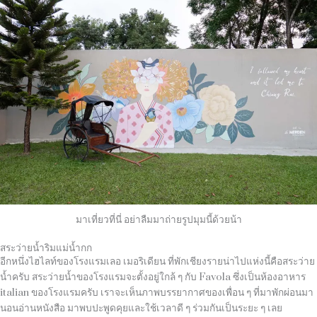
มาเที่ยวที่นี่ อย่าลืมมาถ่ายรูปมุมนี้ด้วยน้า
สระว่ายน้ำริมแม่น้ำกก
อีกหนึ่งไฮไลท์ของโรงแรมเลอ เมอริเดียน ที่พักเชียงรายน่าไปแห่งนี้คือสระว่าย
น้ำครับ สระว่ายน้ำของโรงแรมจะตั้งอยู่ใกล้ ๆ กับ Favola ซึ่งเป็นห้องอาหาร
italian ของโรงแรมครับ เราจะเห็นภาพบรรยากาศของเพื่อน ๆ ที่มาพักผ่อนมา
นอนอ่านหนังสือ มาพบปะพูดคุยและใช้เวลาดี ๆ ร่วมกันเป็นระยะ ๆ เลย