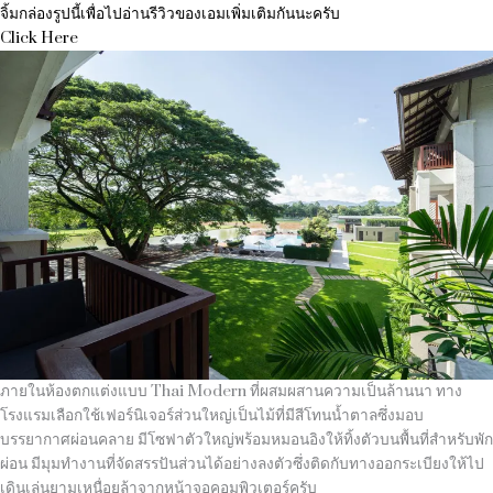
จิ้มกล่องรูปนี้เพื่อไปอ่านรีวิวของเอมเพิ่มเติมกันนะครับ
Click Here
ภายในห้องตกแต่งแบบ Thai Modern ที่ผสมผสานความเป็นล้านนา ทาง
โรงแรมเลือกใช้เฟอร์นิเจอร์ส่วนใหญ่เป็นไม้ที่มีสีโทนน้ำตาลซึ่งมอบ
บรรยากาศผ่อนคลาย มีโซฟาตัวใหญ่พร้อมหมอนอิงให้ทิ้งตัวบนพื้นที่สำหรับพัก
ผ่อน มีมุมทำงานที่จัดสรรปันส่วนได้อย่างลงตัวซึ่งติดกับทางออกระเบียงให้ไป
เดินเล่นยามเหนื่อยล้าจากหน้าจอคอมพิวเตอร์ครับ