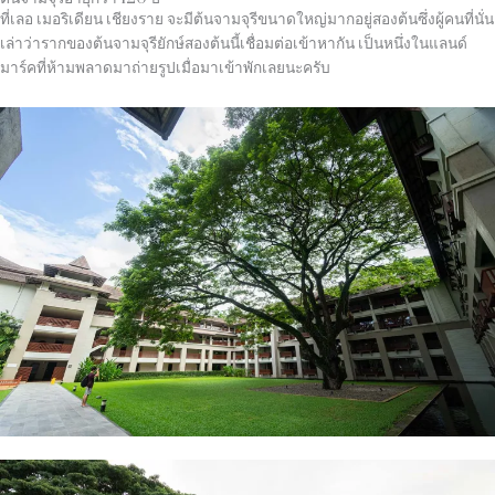
ที่เลอ เมอริเดียน เชียงราย จะมีต้นจามจุรีขนาดใหญ่มากอยู่สองต้นซึ่งผู้คนที่นั่น
เล่าว่ารากของต้นจามจุรียักษ์สองต้นนี้เชื่อมต่อเข้าหากัน เป็นหนึ่งในแลนด์
มาร์คที่ห้ามพลาดมาถ่ายรูปเมื่อมาเข้าพักเลยนะครับ