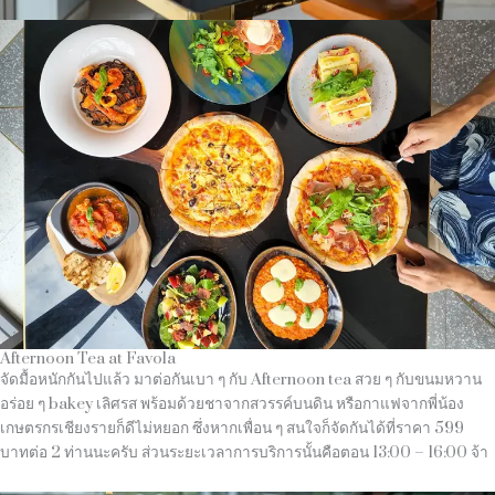
Afternoon Tea at Favola
จัดมื้อหนักกันไปแล้ว มาต่อกันเบา ๆ กับ Afternoon tea สวย ๆ กับขนมหวาน
อร่อย ๆ bakey เลิศรส พร้อมด้วยชาจากสวรรค์บนดิน หรือกาแฟจากพี่น้อง
เกษตรกรเชียงรายก็ดีไม่หยอก ซึ่งหากเพื่อน ๆ สนใจก็จัดกันได้ที่ราคา 599
บาทต่อ 2 ท่านนะครับ ส่วนระยะเวลาการบริการนั้นคือตอน 13:00 – 16:00 จ้า