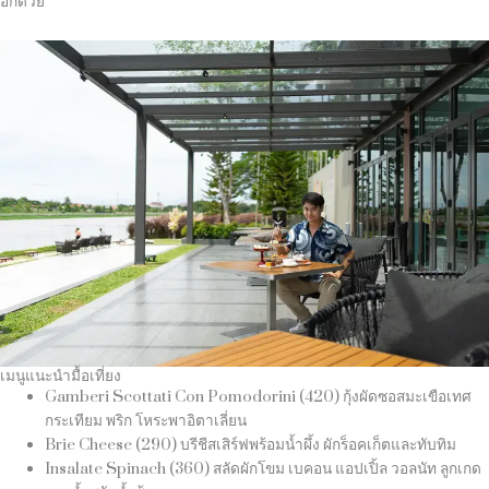
อีกด้วย
เมนูแนะนำมื้อเที่ยง
Gamberi Scottati Con Pomodorini (420) กุ้งผัดซอสมะเขือเทศ
กระเทียม พริก โหระพาอิตาเลี่ยน
Brie Cheese (290) บรีชีสเสิร์ฟพร้อมน้ำผึ้ง ผักร็อคเก็ตและทับทิม
Insalate Spinach (360) สลัดผักโขม เบคอน แอปเปิ้ล วอลนัท ลูกเกด