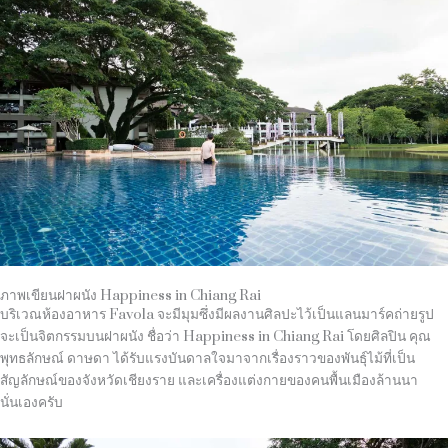
ภาพเขียนฝาผนัง Happiness in Chiang Rai
บริเวณห้องอาหาร Favola จะมีมุมซึ่งมีผลงานศิลปะไว้เป็นแลนมาร์คถ่ายรูป
จะเป็นจิตกรรมบนฝาผนัง ชื่อว่า Happiness in Chiang Rai โดยศิลปิน คุณ
พุทธลักษณ์ ดาษดา ได้รับแรงบันดาลใจมาจากเรื่องราวของพันธุ์ไม้ที่เป็น
สัญลักษณ์ของจังหวัดเชียงราย และเครื่องแต่งกายของคนพื้นเมืองล้านนา
นั่นเองครับ