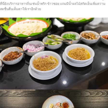
ที่นี่ยังบริการอาหารถิ่นเช่นน้ำพริก ข้าวซอย แถมมีน้ำผลไม้สกัดเย็นเพิ่มความ
สดชื่นตื่นเต็มตาให้เราอีกด้วย