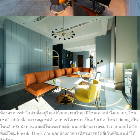
ห้องอาหารฟาโวล่า ตั้งอยู่ริมแม่น้ำกก ภายในจะมีโซนเลาจน์ นั่งสบายๆ, โซน
เชฟ Table ที่สามารถดูเชฟทำอาหารได้เพราะเป็นครัวเปิด, โซน Dining เป็น
โซนสำหรับนั่งทาน และมีโซนระเบียงด้านนอกที่สามารถชมวิวภายนอกได้ อีก
ทั้งมีโซน Favola Deck ภายนอกห้องอาหารที่สามารถจัดอีเว้นท์ริมแม่น้ำได้