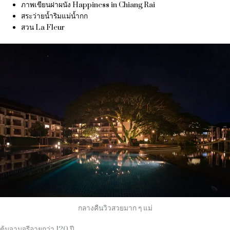
ภาพเขียนฝาผนัง Happiness in Chiang Rai
สระว่ายน้ำริมแม่น้ำกก
สวน La Fleur
กลางคืนวิวสวยมาก ๆ แม่
ต้นจามจุรีอายุกว่า 120 ปี