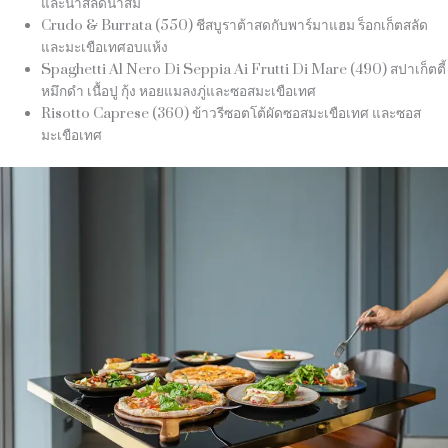
และน้ำสลัดน้ำส้ม
Crudo & Burrata (550) ชีสบูราต้าสดกับพาร์มาแฮม ร็อกเก็ตสลัด
และมะเขือเทศอบแห้ง
Spaghetti Al Nero Di Seppia Ai Frutti Di Mare (490) สปาเก็ตตี้
หมึกดำ เนื้อปู กุ้ง หอยแมลงภู่และซอสมะเขือเทศ
Risotto Caprese (360) ข้าวรีซอตโต้ผัดซอสมะเขือเทศ และซอส
มะเขือเทศ