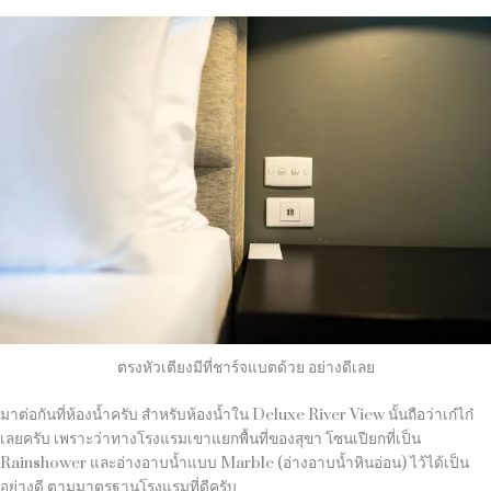
ตรงหัวเตียงมีที่ชาร์จแบตด้วย อย่างดีเลย
มาต่อกันที่ห้องน้ำครับ สำหรับห้องน้ำใน Deluxe River View นั้นถือว่าเก๋ไก๋
เลยครับ เพราะว่าทางโรงแรมเขาแยกพื้นที่ของสุขา โซนเปียกที่เป็น
Rainshower และอ่างอาบน้ำแบบ Marble (อ่างอาบน้ำหินอ่อน) ไว้ได้เป็น
อย่างดี ตามมาตรฐานโรงแรมที่ดีครับ