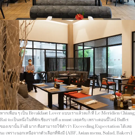
หากเพื่อน ๆ เป็น Breakfast Lover แบบเราแล้วละก็ ที่ Le Meridien Chiang
Rai จะเป็นหนึ่งในที่พักเชียงรายที่ a must เลยครับ เพราะตอนนี้ไลน์ Buffet
ของเขานั้น Full มาก คือสามารถใช้คำว่า Exceeding Expectation ได้เลย
นะ เพราะนอกเหนือจากตัวเลือกที่พึงมี (ABF, Asian menu, Salad, Bakery)