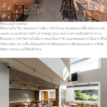
ที่นั่ง และลำแสงทอง
ที่นั่งภายใน The Summer Coffee Old Town Ayutthaya มีทั้ง indoor และ
outdoor และด้วยการสร้างกำแพงสูง รูระบายอากาศ รวมถึงองศาการวาง
สิ่งของต่าง ๆ ทำให้ภายในนี้อากาศจะเย็นกว่าข้างนอกพอสมควร (เย็นกว่าที่ไม่
ได้หมายความว่าเย๊น เย็นนะครับ) ส่วนที่เอมชอบมากคือช่องแสงต่าง ๆ ที่เพิ่ม
มิติความสวยงามให้กับตัวร้าน