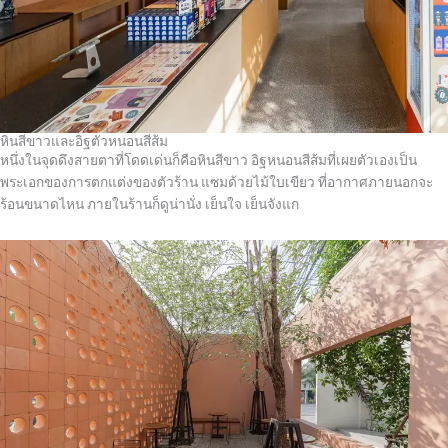
หินสีขาวและอิฐตัวหนอนสีส้ม
หนึ่งในจุดดึงสายตาที่โดดเด่นก็คือหินสีขาว อิฐหนอนสีส้มที่เผยตัวเองเป็น
พระเอกของการตกแต่งของตัวร้าน แซมด้วยไม้ใบเขียว ที่อากาศภายนอกจะ
ร้อนขนาดไหน ภายในร้านก็ดูน่านั่ง เย็นใจ เย็นจังแก