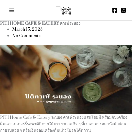
Skip
to
content
PITI HOME CAFE & EATERY คาเฟ่ระนอง
March 15, 2023
No Comments
PITI Home Cafe & Eatery ระนอง คาเฟ่ระนองแสนโฮมมี่ พร้อมกับเครื่อง
ดื่มและเบเกอรรี่รสชาติดีภายใต้บรรยากาศชิว ๆ ที่เราสามารถมานั่งพักผ่อน
ถ่ายรูปสวย ๆ หรือเอ็นจอยเครื่องดื่มแก้วโปรดได้ทุกวัน