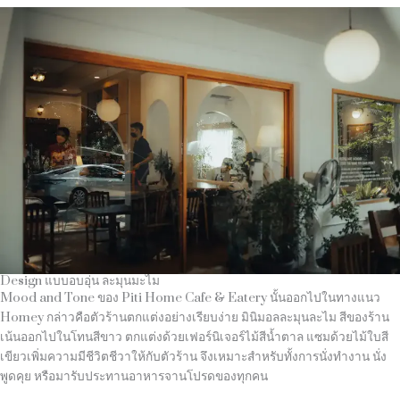
Design แบบอบอุ่น ละมุนมะไม
Mood and Tone ของ Piti Home Cafe & Eatery นั้นออกไปในทางแนว
Homey กล่าวคือตัวร้านตกแต่งอย่างเรียบง่าย มินิมอลละมุนละไม สีของร้าน
เน้นออกไปในโทนสีขาว ตกแต่งด้วยเฟอร์นิเจอร์ไม้สีน้ำตาล แซมด้วยไม้ใบสี
เขียวเพิ่มความมีชีวิตชีวาให้กับตัวร้าน จึงเหมาะสำหรับทั้งการนั่งทำงาน นั่ง
พูดคุย หรือมารับประทานอาหารจานโปรดของทุกคน