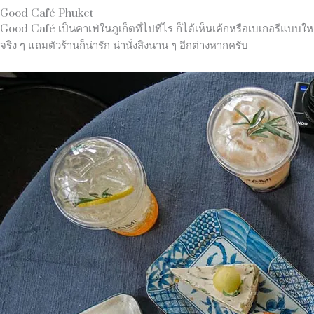
Good Café Phuket
Good Café เป็นคาเฟ่ในภูเก็ตที่ไปทีไร ก็ได้เห็นเค้กหรือเบเกอรีแบบใ
จริง ๆ แถมตัวร้านก็น่ารัก น่านั่งสิงนาน ๆ อีกต่างหากครับ