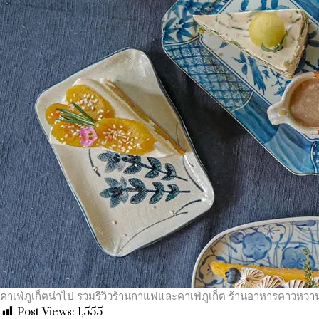
คาเฟ่ภูเก็ตน่าไป รวมรีวิวร้านกาแฟและคาเฟ่ภูเก็ต ร้านอาหารคาวหว
Post Views:
1,555