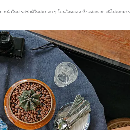
หม่ หน้าใหม่ รสชาติใหม่แปลก ๆ โดนใจตลอด ซึ่งแต่ละอย่างนี่ไม่เคยธรร