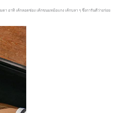
มดา อาทิ เค้กลอดช่อง เค้กขนมหม้อแกง เค้กบลา ๆ ซึ่งการันตีว่าอร่อย