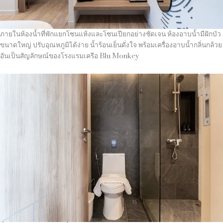
ภายในห้องน้ำที่พักแยกโซนแห้งและโซนเปียกอย่างชัดเจน ห้องอาบน้ำมีฝักบัว
ขนาดใหญ่ ปรับอุณหภูมิได้ง่าย น้ำร้อนเย็นดั่งใจ พร้อมเครื่องอาบน้ำกลิ่นกล้วย
อันเป็นสัญลักษณ์ของโรงแรมเครีอ Blu Monkey