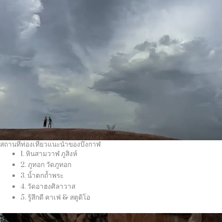
สถานที่ท่องเที่ยวแนะนำของบึงกาฬ
1. หินสามวาฬ ภูสิงห์
2. ภูทอก วัดภูทอก
3. น้ำตกถ้ำพระ
4. วัดอาฮงศิลาวาส
5. รู้สึกดี คาเฟ่ & สตูดิโอ