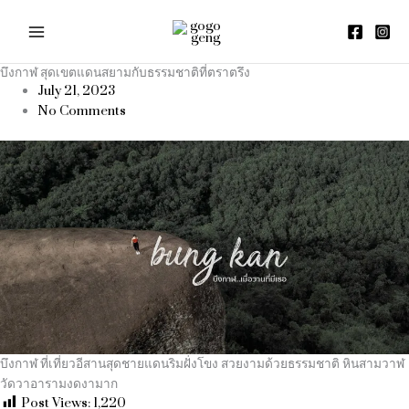
Skip
to
content
บึงกาฬ สุดเขตแดนสยามกับธรรมชาติที่ตราตรึง
July 21, 2023
No Comments
บึงกาฬ ที่เที่ยวอีสานสุดชายแดนริมฝั่งโขง สวยงามด้วยธรรมชาติ หินสามวาฬ
วัดวาอารามงดงามาก
Post Views:
1,220