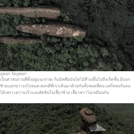
ภูทอก วัดภูทอก
เป็นศาสนถานที่ตั้งอยู่บนเขาฮะ กิมมิคคือบันไดไม้ที่วนขึ้นไปถึงเจ็ดชั้น มีแยก
ซ้ายแยกขวางงไปหมด ตลกดีที่เราเดินมาด้วยกันทั้งหมดสี่คน แต่ก็หลงกันจน
ได้เพราะความเร็วและตัดสินใจเลี้ยวซ้าย เลี้ยวขวาไม่เหมือนกัน