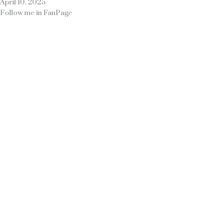
April 10, 2025
Follow me in FanPage