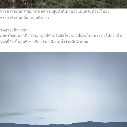
พระอาทิตย์ตกสวยมาก แต่ความสุขที่ได้เฝ้ามองแผ่นหลังที่จ้องไปยัง
พระอาทิตย์ตกนั้นอบอุ่นยิ่งกว่า
วัดอาฮงศิลาวาส
มมิคที่ชอบมากคือการมาดูวิถีชีวิตริมฝั่งโขงของพี่น้องไทยลาว ยิ่งไปกว่านั้น
จุดๆนี้ยังเป็นจุดที่เขาเรียกว่าสะดือแม่น้ำโขงอีกด้วยนะ