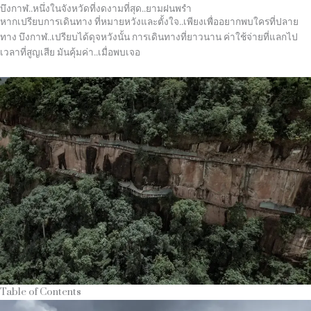
บึงกาฬ..หนึ่งในจังหวัดที่งดงามที่สุด..ยามฝนพรำ
หากเปรียบการเดินทาง ที่หมายหวังและตั้งใจ..เพียงเพื่ออยากพบใครที่ปลาย
ทาง บึงกาฬ..เปรียบได้ดุจหวังนั้น การเดินทางที่ยาวนาน
ค่าใช้จ่ายที่แลกไป
เวลาที่สูญเสีย มันคุ้มค่า..เมื่อพบเจอ
Table of Contents