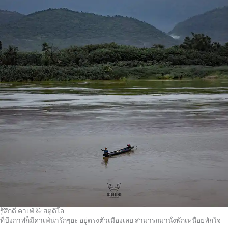
รู้สึกดี คาเฟ่ & สตูดิโอ
ที่บึงกาฬก็มีคาเฟ่น่ารักๆฮะ อยู่ตรงตัวเมืองเลย สามารถมานั่งพักเหนื่อยพักใจ