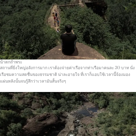
น้ำตกถ้ำพระ
สถานที่ยิ่งใหญ่อลังการมาก เราต้องจ่ายค่าเรือจากท่าเรือมาคนละ 30 บาท นั่ง
เรือชมความสดชื่นของธรรมชาติ น่าละอายใจ ที่เราก็แอบใช้เวลานี้จ้องมอง
แผ่นหลังนั้นจนรู้สึกว่าเวลามันสั้นจริงๆ