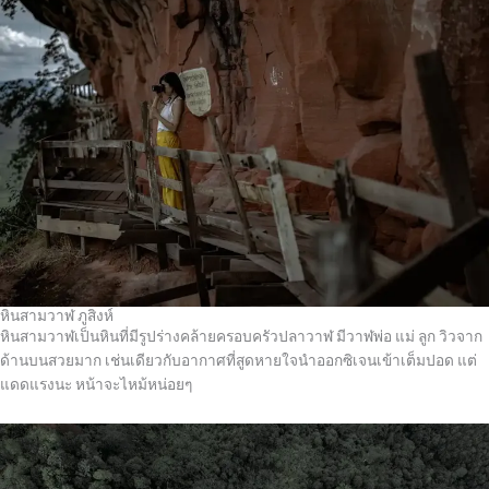
หินสามวาฬ ภูสิงห์
หินสามวาฬเป็นหินที่มีรูปร่างคล้ายครอบครัวปลาวาฬ มีวาฬพ่อ แม่ ลูก วิวจาก
ด้านบนสวยมาก เช่นเดียวกับอากาศที่สูดหายใจนำออกซิเจนเข้าเต็มปอด แต่
แดดแรงนะ หน้าจะไหม้หน่อยๆ