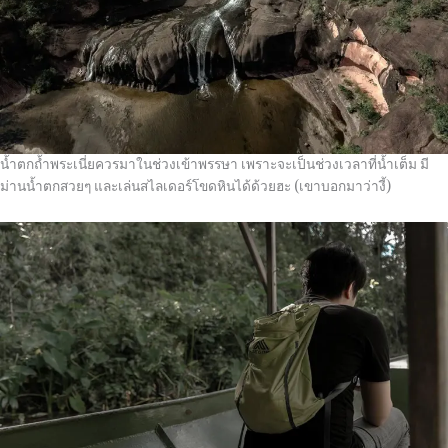
น้ำตกถ้ำพระเนี่ยควรมาในช่วงเข้าพรรษา เพราะจะเป็นช่วงเวลาที่น้ำเต็ม มี
ม่านน้ำตกสวยๆ และเล่นสไลเดอร์โขดหินได้ด้วยฮะ (เขาบอกมาว่างี้)