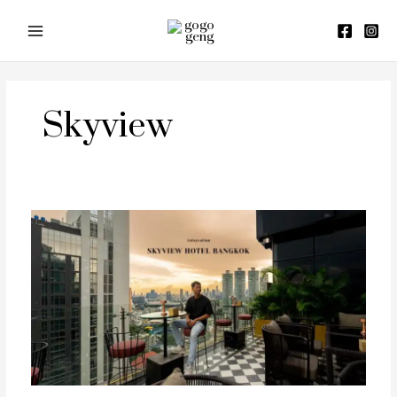
Skip
to
content
Skyview
รีวิว
โรงแรม
Skyview
Hotel
EM
District