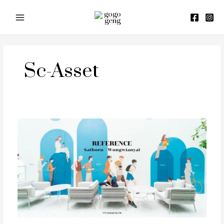
Skip
to
content
Sc-Asset
รีวิว
Reference
Sathorn
–
Wongwianyai