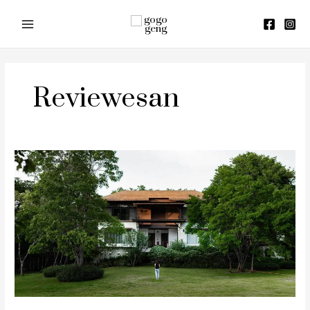
Skip
to
content
Reviewesan
รีวิว
The
Pig
House
by
The
Gallery
Khaoyai