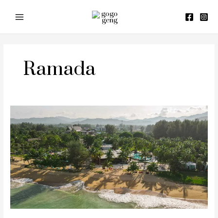
Skip
to
content
Ramada
รีวิว
โรงแรม
Ramada
Khao
Lak
Resort