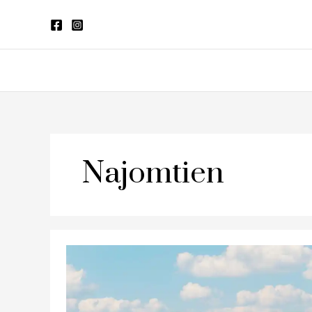
Skip
to
content
Najomtien
รีวิว
Bayphere
Hotel
Pattaya