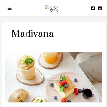
Skip
to
content
Madivana
รีวิว
Maldivana
Cafe
Chanthaburi
(มัลดิ
วานา
คาเฟ่
จันทบุรี)