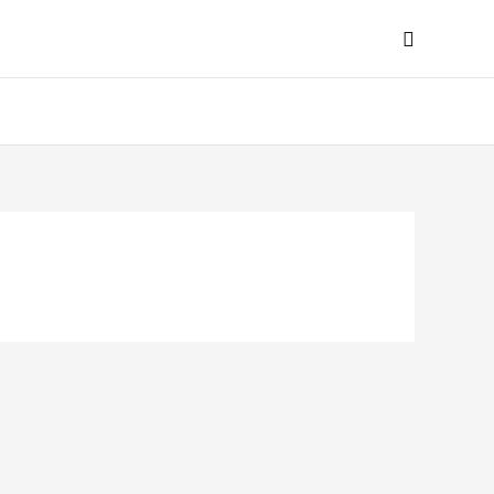
Search