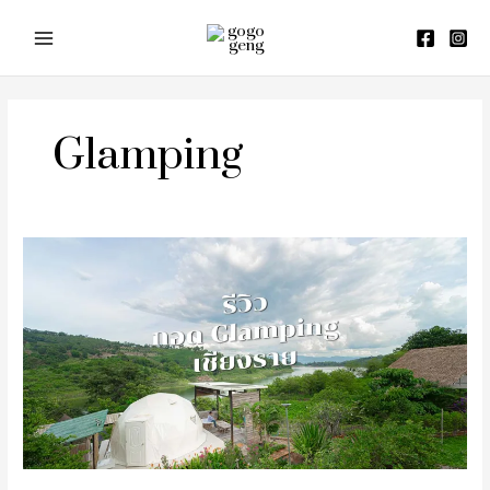
Skip
to
content
Glamping
รีวิว
กอด
Glamping
แม่สรวย
เชียงราย
ที่พัก
กลาง
หัวใจ
แห่ง
ขุนเขา