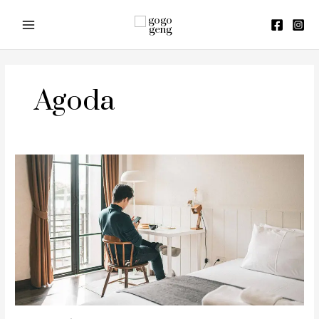
Skip
to
content
Agoda
รีวิว
8
ที่พัก
โคราช
ราคา
หลัก
ร้อย