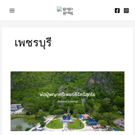
Skip
to
content
เพชรบุรี
พ่อ
ปู่
พญา
ศรี
เพชร
คีรี
ศรี
สุ
ทโธ
วัด