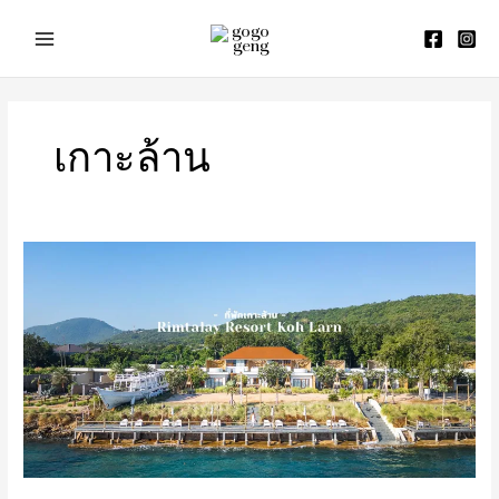
Skip
to
content
เกาะล้าน
รีวิว
Rimtalay
Resort
Koh
Larn
(ริม
ทะเล
รีสอร์ท
เกาะ
ล้าน)