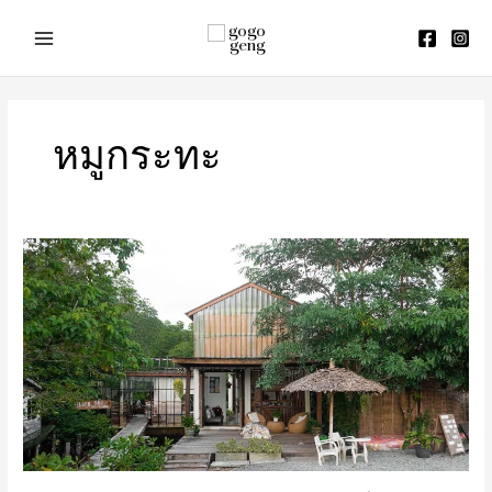
Skip
to
content
หมูกระทะ
รีวิว
Escape
Life
Koh
Kood
ที่พัก
เกาะ
กูด
ราคา
น่า
รัก