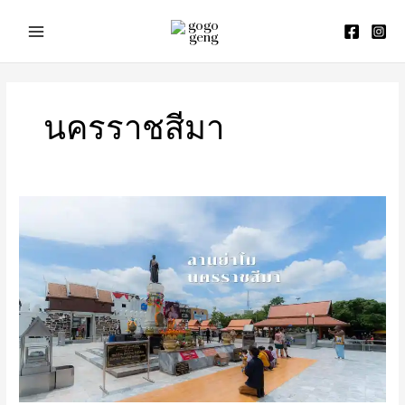
Skip
to
content
นครราชสีมา
อนุสาวรีย์
ท้าว
สุร
นารี
(ลาน
ย่า
โม)