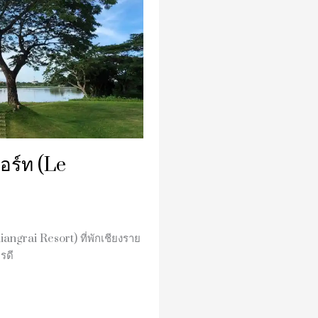
สอร์ท (Le
iangrai Resort) ที่พักเชียงราย
รดี