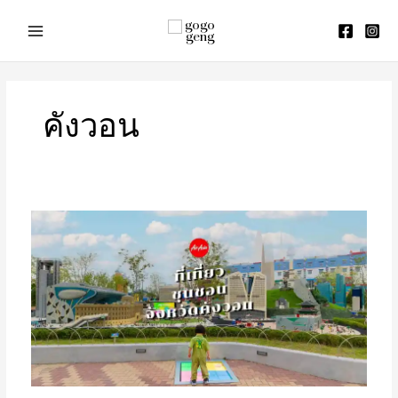
Skip
to
content
คังวอน
รีวิว
ที่
เที่ยว
ชุน
ชอน
จัง
หวัด
คัง
วอน
ประเทศ