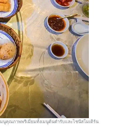
นูคุณภาพพรีเมี่ยมทั้งเมนูต้นตำรับและไชนีสโมเดิร์น