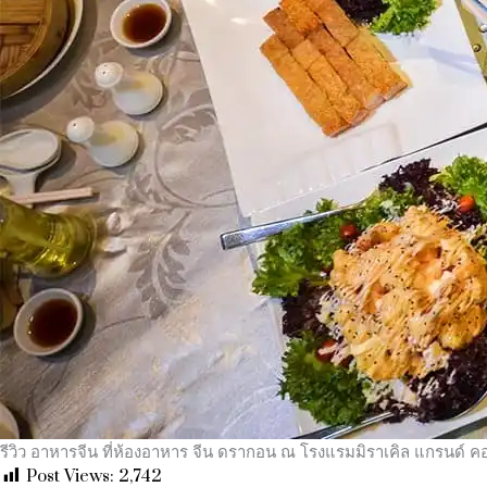
รีวิว อาหารจีน ที่ห้องอาหาร จีน ดรากอน ณ โรงแรมมิราเคิล แกรนด์ ค
Post Views:
2,742