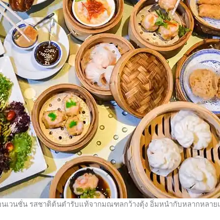
อนเวนชั่น รสชาติต้นตำรับแท้จากมณฑลกว้างตุ้ง อิ่มหนำกับหลากหลายเม