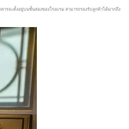
หารจะตั้งอยู่บนชั้นสองของโรงแรม สามารถรองรับลูกค้าได้มากถึง