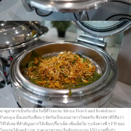
มาดูอาหารเย็นกัน เย็นวันนี้ที่โรงแรม Altera Hotel and Residence
Pattaya นั้นเอมกับเพื่อน ๆ จัดกันเป็นเมนอาหารไทยครับ ซึ่งรสชาติก็ถือว่า
ใช้ได้เลย ที่สำคัญอยากให้เพิ่มเปรี้ยวเผ็ด เพิ่มเผ็ดใด ๆ แจ้งทางพี่ ๆ FB ของ
โรงแรมได้เลยจ้า ปล. ราคาอาหารจะเริ่มต้นประมาณ 150 บาทขึ้นน้า