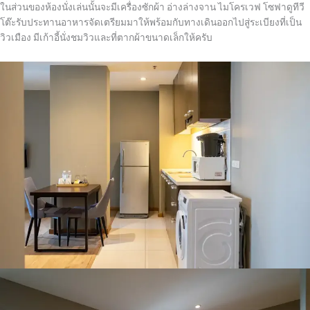
ในส่วนของห้องนั่งเล่นนั้นจะมีเครื่องซักผ้า อ่างล่างจาน ไมโครเวฟ โซฟาดูทีวี
โต๊ะรับประทานอาหารจัดเตรียมมาให้พร้อมกับทางเดินออกไปสู่ระเบียงที่เป็น
วิวเมือง มีเก้าอี้นั่งชมวิวและที่ตากผ้าขนาดเล็กให้ครับ