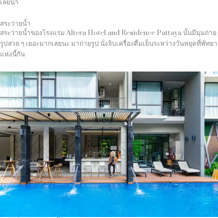
เลยน้า
สระว่ายน้ำ
สระว่ายน้ำของโรงแรม Altera Hotel and Residence Pattaya นั้นมีมุมถ่าย
รูปสวย ๆ เยอะมากเลยนะ มาถ่ายรูป นั่งจิบเครื่องดื่มเย็นระหว่างวันหยุดที่พัทยา
แห่งนี้กัน