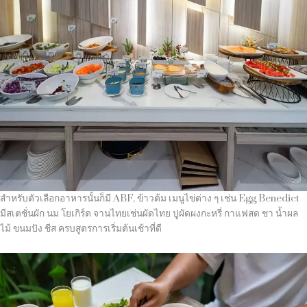
สำหรับตัวเลือกอาหารนั้นก็มี ABF, ข้าวต้ม เมนูไข่ต่าง ๆ เช่น Egg Benedict
มีสเตชั่นผัก นม โยเกิร์ต จานไทยเช่นผัดไทย ปูผัดผงกะหรี่ กาแฟสด ชา น้ำผล
ไม้ ขนมปัง ชีส ครบสูตรการเริ่มต้นเช้าที่ดี