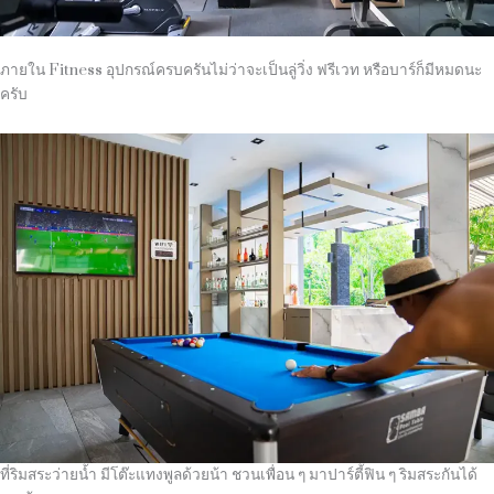
ภายใน Fitness อุปกรณ์ครบครันไม่ว่าจะเป็นลู่วิ่ง ฟรีเวท หรือบาร์ก็มีหมดนะ
ครับ
ที่ริมสระว่ายน้ำ มีโต๊ะแทงพูลด้วยน้า ชวนเพื่อน ๆ มาปาร์ตี้ฟิน ๆ ริมสระกันได้