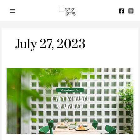
Skip
to
content
July 27, 2023
จันท์
เจ้า
มาร์เก็ต
ยก
จาน
จันท์
มา
เสิร์ฟ
สู่
กรุง